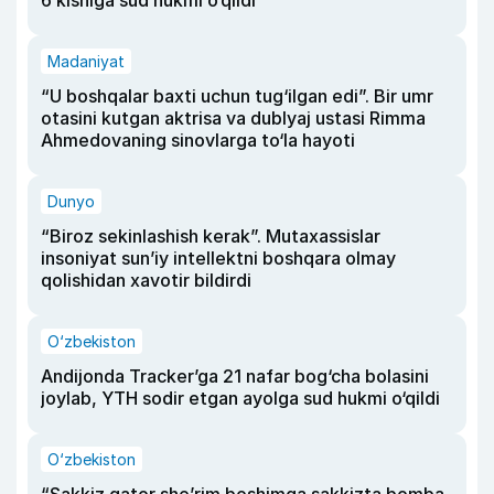
6 kishiga sud hukmi o‘qildi
Madaniyat
“U boshqalar baxti uchun tug‘ilgan edi”. Bir umr
otasini kutgan aktrisa va dublyaj ustasi Rimma
Ahmedovaning sinovlarga to‘la hayoti
Dunyo
“Biroz sekinlashish kerak”. Mutaxassislar
insoniyat sun’iy intellektni boshqara olmay
qolishidan xavotir bildirdi
O‘zbekiston
Andijonda Tracker’ga 21 nafar bog‘cha bolasini
joylab, YTH sodir etgan ayolga sud hukmi o‘qildi
O‘zbekiston