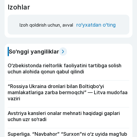
Izohlar
ro‘yxatdan o‘ting
Izoh qoldirish uchun, avval
So‘nggi yangiliklar
O‘zbekistonda rieltorlik faoliyatini tartibga solish
uchun alohida qonun qabul qilindi
“Rossiya Ukraina dronlari bilan Boltiqbo‘yi
mamlakatlariga zarba bermoqchi” — Litva mudofaa
vaziri
Avstriya kansleri onalar mehnati haqidagi gaplari
uchun uzr so‘radi
Superliga. “Navbahor” “Surxon”ni o‘z uyida mag‘lub