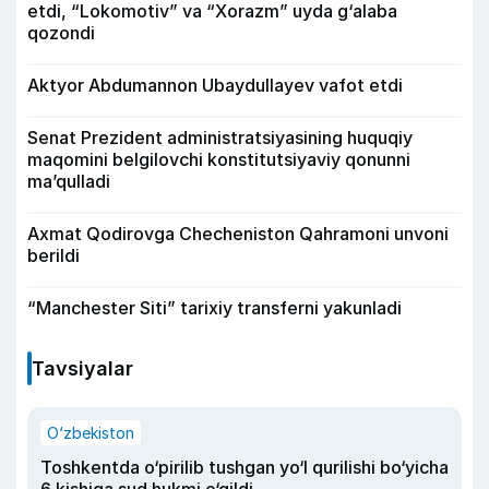
etdi, “Lokomotiv” va “Xorazm” uyda g‘alaba
qozondi
Aktyor Abdu­mannon Ubaydullayev vafot etdi
Senat Prezident administratsiyasining huquqiy
maqomini belgilovchi konstitutsiyaviy qonunni
ma’qulladi
Axmat Qodirovga Checheniston Qahramoni unvoni
berildi
“Manchester Siti” tarixiy transferni yakunladi
Tavsiyalar
O‘zbekiston
Toshkentda o‘pirilib tushgan yo‘l qurilishi bo‘yicha