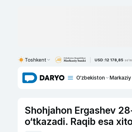
Toshkent
USD :
12 178,85
so'm
O‘zbekiston
Markaziy
Shohjahon Ergashev 28-
o‘tkazadi. Raqib esa xito