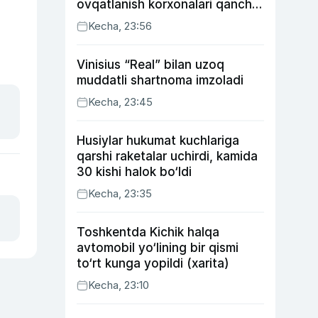
ovqatlanish korxonalari qancha
soliq toʻlagani ochiqlandi
Kecha, 23:56
Vinisius “Real” bilan uzoq
muddatli shartnoma imzoladi
Kecha, 23:45
Husiylar hukumat kuchlariga
qarshi raketalar uchirdi, kamida
30 kishi halok bo‘ldi
Kecha, 23:35
Toshkentda Kichik halqa
avtomobil yo‘lining bir qismi
to‘rt kunga yopildi (xarita)
Kecha, 23:10