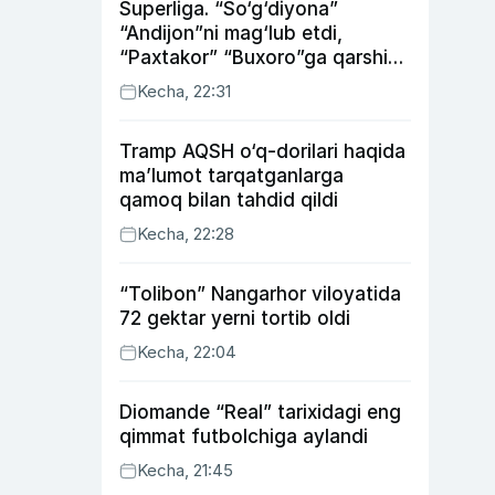
Superliga. “So‘g‘diyona”
“Andijon”ni mag‘lub etdi,
“Paxtakor” “Buxoro”ga qarshi
bahsda g‘alabani qo‘ldan
Kecha, 22:31
chiqardi
Tramp AQSH o‘q-dorilari haqida
ma’lumot tarqatganlarga
qamoq bilan tahdid qildi
Kecha, 22:28
“Tolibon” Nangarhor viloyatida
72 gektar yerni tortib oldi
Kecha, 22:04
Diomande “Real” tarixidagi eng
qimmat futbolchiga aylandi
Kecha, 21:45