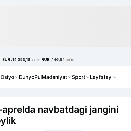
EUR :
RUB :
14 053,18
146,54
so'm
so'm
 Osiyo
Dunyo
Pul
Madaniyat
Sport
Layfstayl
aprelda navbatdagi jangini
ylik