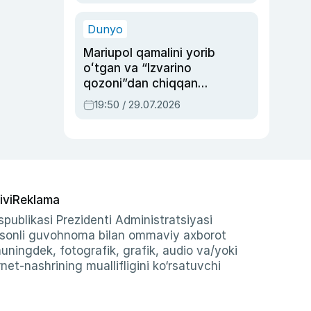
qolgan voqea
Dunyo
Mariupol qamalini yorib
oʻtgan va “Izvarino
qozoni”dan chiqqan
qahramon — Ukraina
19:50 / 29.07.2026
armiyasi bosh
qoʻmondoni Drapatiy
haqida
ivi
Reklama
publikasi Prezidenti Administratsiyasi
-sonli guvohnoma bilan ommaviy axborot
shuningdek, fotografik, grafik, audio va/yoki
et-nashrining muallifligini ko‘rsatuvchi