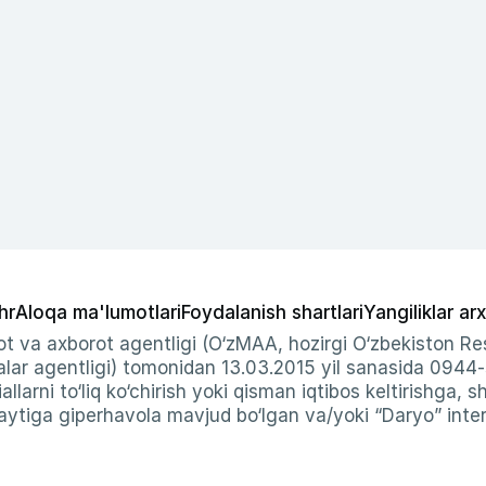
hr
Aloqa ma'lumotlari
Foydalanish shartlari
Yangiliklar arx
t va axborot agentligi (O‘zMAA, hozirgi O‘zbekiston Res
ar agentligi) tomonidan 13.03.2015 yil sanasida 0944
allarni to‘liq ko‘chirish yoki qisman iqtibos keltirishga, 
ytiga giperhavola mavjud bo‘lgan va/yoki “Daryo” intern