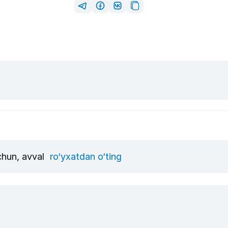
uchun, avval
ro‘yxatdan o‘ting