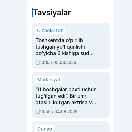
Tavsiyalar
O‘zbekiston
Toshkentda o‘pirilib
tushgan yo‘l qurilishi
bo‘yicha 6 kishiga sud
hukmi o‘qildi
10:10 / 05.08.2026
Madaniyat
“U boshqalar baxti uchun
tug‘ilgan edi”. Bir umr
otasini kutgan aktrisa va
dublyaj ustasi Rimma
13:55 / 04.08.2026
Ahmedovaning
sinovlarga to‘la hayoti
Dunyo