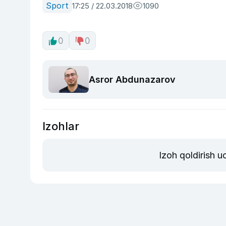
Sport
17:25 / 22.03.2018
1090
0
0
Asror Abdunazarov
Izohlar
Izoh qoldirish 