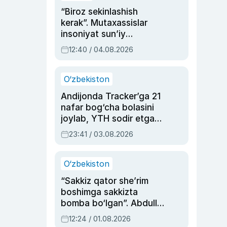
“Biroz sekinlashish
kerak”. Mutaxassislar
insoniyat sun’iy
intellektni boshqara
12:40 / 04.08.2026
olmay qolishidan xavotir
bildirdi
O‘zbekiston
Andijonda Tracker’ga 21
nafar bog‘cha bolasini
joylab, YTH sodir etgan
ayolga sud hukmi o‘qildi
23:41 / 03.08.2026
O‘zbekiston
“Sakkiz qator she’rim
boshimga sakkizta
bomba bo‘lgan”. Abdulla
Oripovni siyosiy
12:24 / 01.08.2026
ayblovlardan asrab