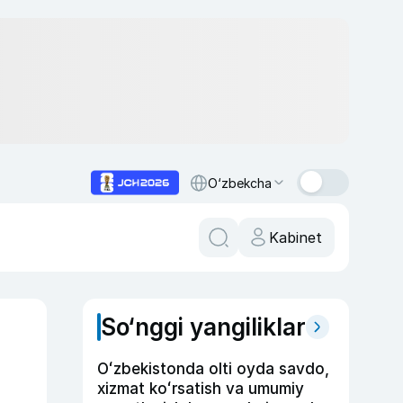
O‘zbekcha
Kabinet
So‘nggi yangiliklar
Oʻzbekistonda olti oyda savdo,
xizmat koʻrsatish va umumiy