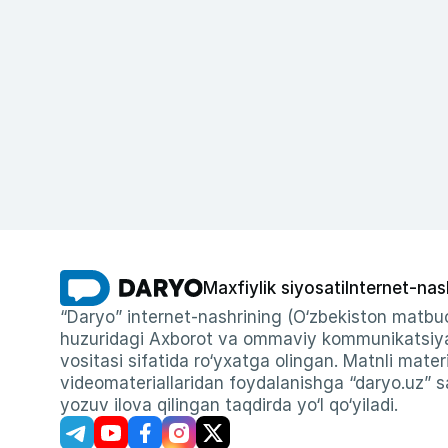
Maxfiylik siyosati
Internet-nas
“Daryo” internet-nashrining (O‘zbekiston matbuo
huzuridagi Axborot va ommaviy kommunikatsiyal
vositasi sifatida ro‘yxatga olingan. Matnli materi
videomateriallaridan foydalanishga “daryo.uz” sa
yozuv ilova qilingan taqdirda yo‘l qo‘yiladi.