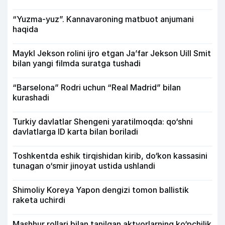
“Yuzma-yuz”. Kannavaroning matbuot anjumani
haqida
Maykl Jekson rolini ijro etgan Ja’far Jekson Uill Smit
bilan yangi filmda suratga tushadi
“Barselona” Rodri uchun “Real Madrid” bilan
kurashadi
Turkiy davlatlar Shengeni yaratilmoqda: qo‘shni
davlatlarga ID karta bilan boriladi
Toshkentda eshik tirqishidan kirib, do‘kon kassasini
tunagan o‘smir jinoyat ustida ushlandi
Shimoliy Koreya Yapon dengizi tomon ballistik
raketa uchirdi
Mashhur rollari bilan tanilgan aktyorlarning ko‘pchilik