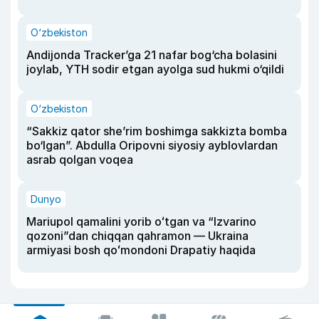
O‘zbekiston
Andijonda Tracker’ga 21 nafar bog‘cha bolasini
joylab, YTH sodir etgan ayolga sud hukmi o‘qildi
O‘zbekiston
“Sakkiz qator she’rim boshimga sakkizta bomba
bo‘lgan”. Abdulla Oripovni siyosiy ayblovlardan
asrab qolgan voqea
Dunyo
Mariupol qamalini yorib oʻtgan va “Izvarino
qozoni”dan chiqqan qahramon — Ukraina
armiyasi bosh qoʻmondoni Drapatiy haqida