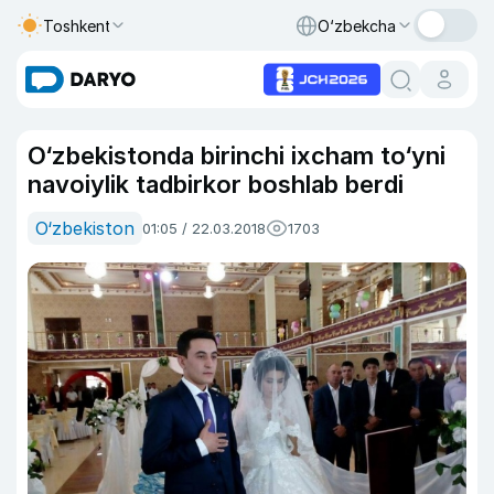
Toshkent
O‘zbekcha
O‘zbekistonda birinchi ixcham to‘yni
navoiylik tadbirkor boshlab berdi
O‘zbekiston
01:05 / 22.03.2018
1703