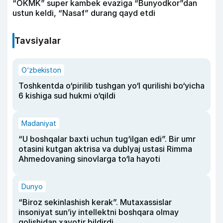
“OKMK” super kambek evaziga “Bunyodkor”dan
ustun keldi, “Nasaf” durang qayd etdi
Tavsiyalar
O‘zbekiston
Toshkentda o‘pirilib tushgan yo‘l qurilishi bo‘yicha
6 kishiga sud hukmi o‘qildi
Madaniyat
“U boshqalar baxti uchun tug‘ilgan edi”. Bir umr
otasini kutgan aktrisa va dublyaj ustasi Rimma
Ahmedovaning sinovlarga to‘la hayoti
Dunyo
“Biroz sekinlashish kerak”. Mutaxassislar
insoniyat sun’iy intellektni boshqara olmay
qolishidan xavotir bildirdi