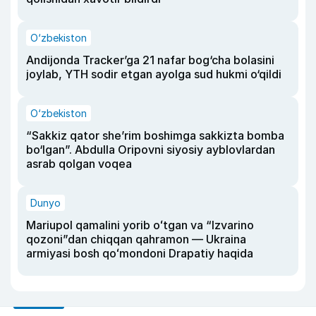
O‘zbekiston
Andijonda Tracker’ga 21 nafar bog‘cha bolasini
joylab, YTH sodir etgan ayolga sud hukmi o‘qildi
O‘zbekiston
“Sakkiz qator she’rim boshimga sakkizta bomba
bo‘lgan”. Abdulla Oripovni siyosiy ayblovlardan
asrab qolgan voqea
Dunyo
Mariupol qamalini yorib oʻtgan va “Izvarino
qozoni”dan chiqqan qahramon — Ukraina
armiyasi bosh qoʻmondoni Drapatiy haqida