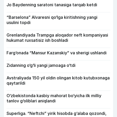
Jo Baydenning saratoni tanasiga tarqab ketdi
“Barselona” Alvaresni qo‘lga kiritishning yangi
usulini topdi
Grenlandiyada Trampga aloqador neft kompaniyasi
hukumat ruxsatisiz ish boshladi
Farg‘onada “Mansur Kazanskiy” va sherigi ushlandi
Zidanning o‘g‘li yangi jamoaga o‘tdi
Avstraliyada 150 yil oldin olingan kitob kutubxonaga
qaytarildi
O‘zbekistonda kasbiy mahorat bo‘yicha ilk milliy
tanlov g‘oliblari aniqlandi
Superliga. “Neftchi” yirik hisobda g‘alaba qozondi,