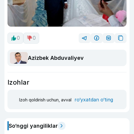
0
0
Azizbek Abduvaliyev
Izohlar
ro‘yxatdan o‘ting
Izoh qoldirish uchun, avval
So‘nggi yangiliklar