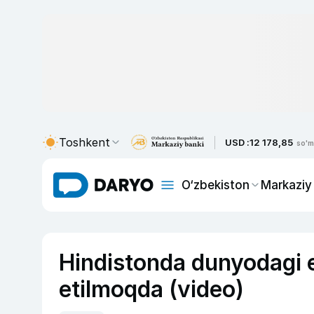
Toshkent
USD :
12 178,85
so'm
O‘zbekiston
Markaziy
Hindistonda dunyodagi 
etilmoqda (video)