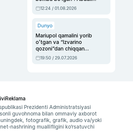
Oripovni siyosiy
12:24 / 01.08.2026
ayblovlardan asrab
qolgan voqea
Dunyo
Mariupol qamalini yorib
oʻtgan va “Izvarino
qozoni”dan chiqqan
qahramon — Ukraina
19:50 / 29.07.2026
armiyasi bosh
qoʻmondoni Drapatiy
haqida
ivi
Reklama
publikasi Prezidenti Administratsiyasi
-sonli guvohnoma bilan ommaviy axborot
shuningdek, fotografik, grafik, audio va/yoki
et-nashrining muallifligini ko‘rsatuvchi