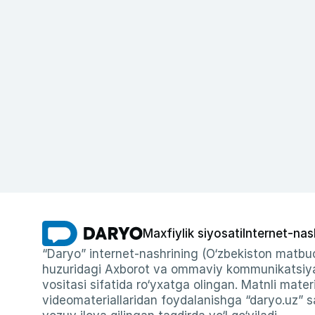
Maxfiylik siyosati
Internet-nas
“Daryo” internet-nashrining (O‘zbekiston matbuo
huzuridagi Axborot va ommaviy kommunikatsiyal
vositasi sifatida ro‘yxatga olingan. Matnli materi
videomateriallaridan foydalanishga “daryo.uz” sa