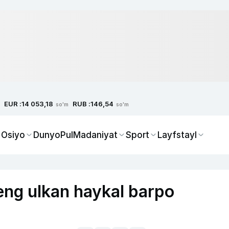
EUR :
RUB :
14 053,18
146,54
so'm
so'm
 Osiyo
Dunyo
Pul
Madaniyat
Sport
Layfstayl
eng ulkan haykal barpo