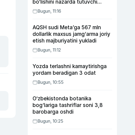
bo‘lishini nazarda tutuvchi
qonunni ma’qulladi
Bugun, 11:16
AQSH sudi Meta’ga 567 mln
dollarlik maxsus jamg‘arma joriy
etish majburiyatini yukladi
Bugun, 11:12
Yozda terlashni kamaytirishga
yordam beradigan 3 odat
Bugun, 10:55
O‘zbekistonda botanika
bog‘lariga tashriflar soni 3,8
barobarga oshdi
Bugun, 10:25