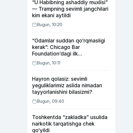
“U Habibning ashaddiy muxlisi”
— Trampning sevimli jangchilari
kim ekani aytildi
Bugun, 10:20
“Odamlar suddan qo‘rqmasligi
kerak”: Chicago Bar
Foundation’dagi ilk
o‘zbekistonlik Go‘zal
Bugun, 10:11
Abduaxatova
Hayron qolasiz: sevimli
yeguliklarimiz aslida nimadan
tayyorlanishini bilasizmi?
Bugun, 09:40
Toshkentda “zakladka” usulida
narkotik tarqatishga chek
qo‘yildi