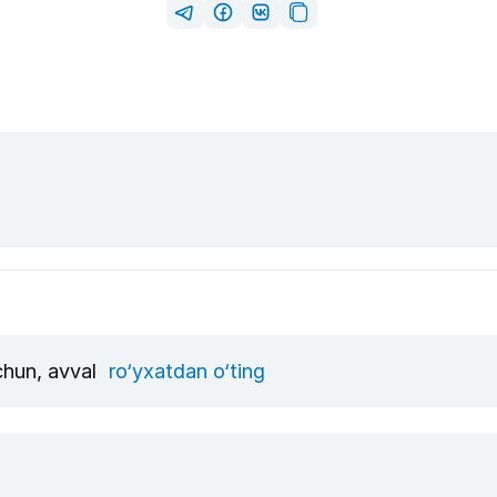
uchun, avval
ro‘yxatdan o‘ting