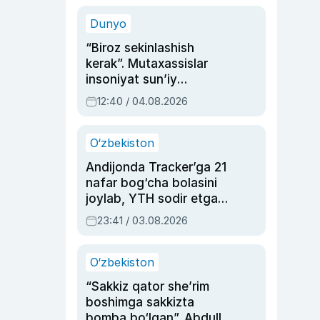
sinovlarga to‘la hayoti
Dunyo
“Biroz sekinlashish
kerak”. Mutaxassislar
insoniyat sun’iy
intellektni boshqara
12:40 / 04.08.2026
olmay qolishidan xavotir
bildirdi
O‘zbekiston
Andijonda Tracker’ga 21
nafar bog‘cha bolasini
joylab, YTH sodir etgan
ayolga sud hukmi o‘qildi
23:41 / 03.08.2026
O‘zbekiston
“Sakkiz qator she’rim
boshimga sakkizta
bomba bo‘lgan”. Abdulla