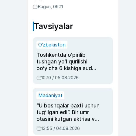
Bugun, 09:11
Tavsiyalar
O‘zbekiston
Toshkentda o‘pirilib
tushgan yo‘l qurilishi
bo‘yicha 6 kishiga sud
hukmi o‘qildi
10:10 / 05.08.2026
Madaniyat
“U boshqalar baxti uchun
tug‘ilgan edi”. Bir umr
otasini kutgan aktrisa va
dublyaj ustasi Rimma
13:55 / 04.08.2026
Ahmedovaning