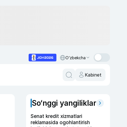
O‘zbekcha
Kabinet
So‘nggi yangiliklar
Senat kredit xizmatlari
reklamasida ogohlantirish