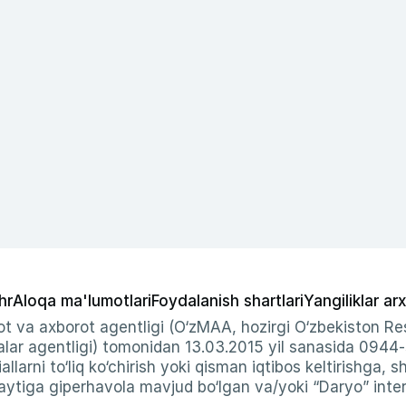
hr
Aloqa ma'lumotlari
Foydalanish shartlari
Yangiliklar arx
t va axborot agentligi (O‘zMAA, hozirgi O‘zbekiston Res
ar agentligi) tomonidan 13.03.2015 yil sanasida 0944
allarni to‘liq ko‘chirish yoki qisman iqtibos keltirishga, 
ytiga giperhavola mavjud bo‘lgan va/yoki “Daryo” intern