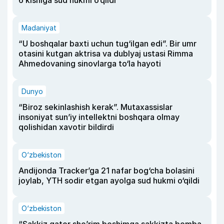
Madaniyat
“U boshqalar baxti uchun tug‘ilgan edi”. Bir umr
otasini kutgan aktrisa va dublyaj ustasi Rimma
Ahmedovaning sinovlarga to‘la hayoti
Dunyo
“Biroz sekinlashish kerak”. Mutaxassislar
insoniyat sun’iy intellektni boshqara olmay
qolishidan xavotir bildirdi
O‘zbekiston
Andijonda Tracker’ga 21 nafar bog‘cha bolasini
joylab, YTH sodir etgan ayolga sud hukmi o‘qildi
O‘zbekiston
“Sakkiz qator she’rim boshimga sakkizta bomba