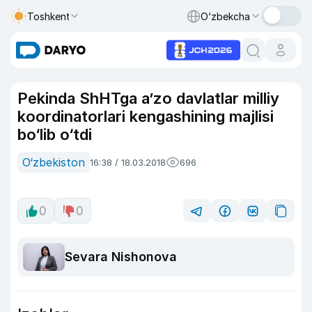
Toshkent
O‘zbekcha
Pekinda ShHTga a’zo davlatlar milliy
koordinatorlari kengashining majlisi
bo‘lib o‘tdi
O‘zbekiston
16:38 / 18.03.2018
696
0
0
Sevara Nishonova