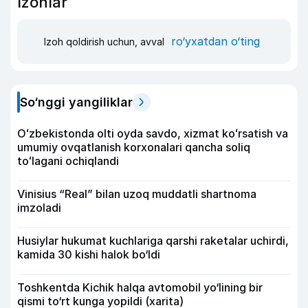
Izohlar
ro‘yxatdan o‘ting
Izoh qoldirish uchun, avval
So‘nggi yangiliklar
Oʻzbekistonda olti oyda savdo, xizmat koʻrsatish va
umumiy ovqatlanish korxonalari qancha soliq
toʻlagani ochiqlandi
Vinisius “Real” bilan uzoq muddatli shartnoma
imzoladi
Husiylar hukumat kuchlariga qarshi raketalar uchirdi,
kamida 30 kishi halok bo‘ldi
Toshkentda Kichik halqa avtomobil yo‘lining bir
qismi to‘rt kunga yopildi (xarita)