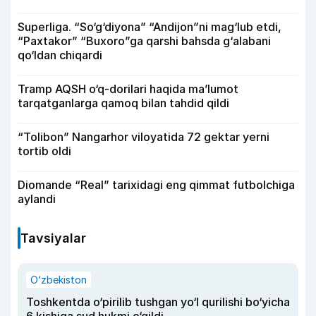
Superliga. “So‘g‘diyona” “Andijon”ni mag‘lub etdi,
“Paxtakor” “Buxoro”ga qarshi bahsda g‘alabani
qo‘ldan chiqardi
Tramp AQSH o‘q-dorilari haqida ma’lumot
tarqatganlarga qamoq bilan tahdid qildi
“Tolibon” Nangarhor viloyatida 72 gektar yerni
tortib oldi
Diomande “Real” tarixidagi eng qimmat futbolchiga
aylandi
Tavsiyalar
O‘zbekiston
Toshkentda o‘pirilib tushgan yo‘l qurilishi bo‘yicha
6 kishiga sud hukmi o‘qildi