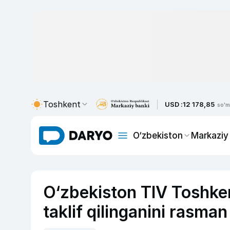
Toshkent
USD :
12 178,85
so'm
O‘zbekiston
Markaziy
O‘zbekiston TIV Toshke
taklif qilinganini rasman