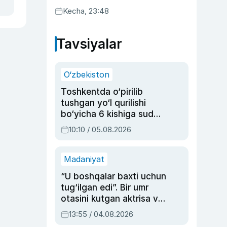
Kecha, 23:48
Tavsiyalar
O‘zbekiston
Toshkentda o‘pirilib
tushgan yo‘l qurilishi
bo‘yicha 6 kishiga sud
hukmi o‘qildi
10:10 / 05.08.2026
Madaniyat
“U boshqalar baxti uchun
tug‘ilgan edi”. Bir umr
otasini kutgan aktrisa va
dublyaj ustasi Rimma
13:55 / 04.08.2026
Ahmedovaning