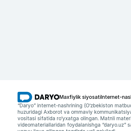
Maxfiylik siyosati
Internet-nas
“Daryo” internet-nashrining (O‘zbekiston matbuo
huzuridagi Axborot va ommaviy kommunikatsiyal
vositasi sifatida ro‘yxatga olingan. Matnli materi
videomateriallaridan foydalanishga “daryo.uz” sa