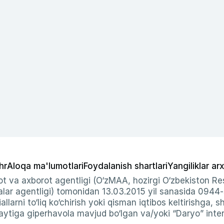
hr
Aloqa ma'lumotlari
Foydalanish shartlari
Yangiliklar arx
t va axborot agentligi (O‘zMAA, hozirgi O‘zbekiston Res
ar agentligi) tomonidan 13.03.2015 yil sanasida 0944
allarni to‘liq ko‘chirish yoki qisman iqtibos keltirishga, 
ytiga giperhavola mavjud bo‘lgan va/yoki “Daryo” intern