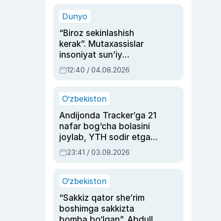
sinovlarga to‘la hayoti
Dunyo
“Biroz sekinlashish
kerak”. Mutaxassislar
insoniyat sun’iy
intellektni boshqara
12:40 / 04.08.2026
olmay qolishidan xavotir
bildirdi
O‘zbekiston
Andijonda Tracker’ga 21
nafar bog‘cha bolasini
joylab, YTH sodir etgan
ayolga sud hukmi o‘qildi
23:41 / 03.08.2026
O‘zbekiston
“Sakkiz qator she’rim
boshimga sakkizta
bomba bo‘lgan”. Abdulla