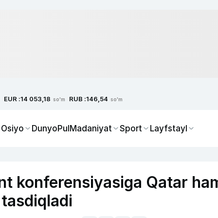
EUR :
RUB :
14 053,18
146,54
so'm
so'm
 Osiyo
Dunyo
Pul
Madaniyat
Sport
Layfstayl
nt konferensiyasiga Qatar ha
 tasdiqladi