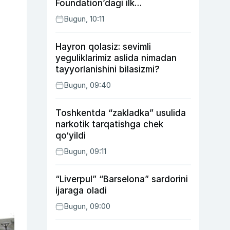
Foundation’dagi ilk
o‘zbekistonlik Go‘zal
Bugun, 10:11
Abduaxatova
Hayron qolasiz: sevimli
yeguliklarimiz aslida nimadan
tayyorlanishini bilasizmi?
Bugun, 09:40
Toshkentda “zakladka” usulida
narkotik tarqatishga chek
qo‘yildi
Bugun, 09:11
“Liverpul” “Barselona” sardorini
ijaraga oladi
Bugun, 09:00