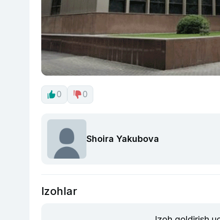
0
0
Shoira Yakubova
Izohlar
Izoh qoldirish 