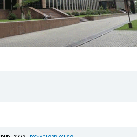
uchun, avval
ro‘yxatdan o‘ting