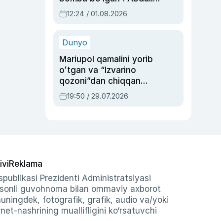
Oripovni siyosiy
12:24 / 01.08.2026
ayblovlardan asrab
qolgan voqea
Dunyo
Mariupol qamalini yorib
oʻtgan va “Izvarino
qozoni”dan chiqqan
qahramon — Ukraina
19:50 / 29.07.2026
armiyasi bosh
qoʻmondoni Drapatiy
haqida
ivi
Reklama
publikasi Prezidenti Administratsiyasi
-sonli guvohnoma bilan ommaviy axborot
shuningdek, fotografik, grafik, audio va/yoki
et-nashrining muallifligini ko‘rsatuvchi