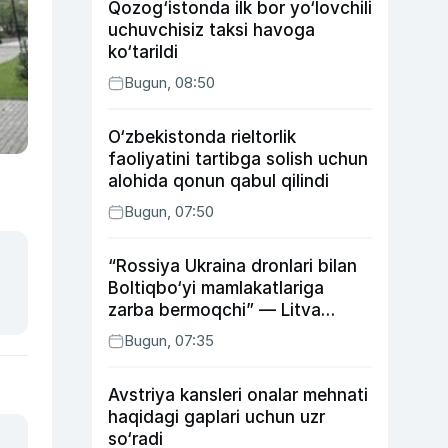
Qozog‘istonda ilk bor yo‘lovchili
uchuvchisiz taksi havoga
ko‘tarildi
Bugun, 08:50
O‘zbekistonda rieltorlik
faoliyatini tartibga solish uchun
alohida qonun qabul qilindi
Bugun, 07:50
“Rossiya Ukraina dronlari bilan
Boltiqbo‘yi mamlakatlariga
zarba bermoqchi” — Litva
mudofaa vaziri
Bugun, 07:35
Avstriya kansleri onalar mehnati
haqidagi gaplari uchun uzr
so‘radi