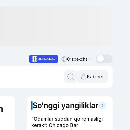
O‘zbekcha
Kabinet
So‘nggi yangiliklar
m
“Odamlar suddan qo‘rqmasligi
kerak”: Chicago Bar