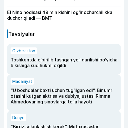
El Nino hodisasi 49 mln kishini og‘ir ocharchilikka
duchor qiladi — BMT
Tavsiyalar
O‘zbekiston
Toshkentda o‘pirilib tushgan yo‘l qurilishi bo‘yicha
6 kishiga sud hukmi o‘qildi
Madaniyat
“U boshqalar baxti uchun tug‘ilgan edi”. Bir umr
otasini kutgan aktrisa va dublyaj ustasi Rimma
Ahmedovaning sinovlarga to‘la hayoti
Dunyo
“Biroz sekinlashish kerak”. Mutaxassislar