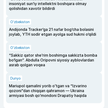
insoniyat sun’iy intellektni boshqara olmay
qolishidan xavotir bildirdi
O‘zbekiston
Andijonda Tracker’ga 21 nafar bog‘cha bolasini
joylab, YTH sodir etgan ayolga sud hukmi o‘qildi
O‘zbekiston
“Sakkiz qator she’rim boshimga sakkizta bomba
bo‘lgan”. Abdulla Oripovni siyosiy ayblovlardan
asrab qolgan voqea
Dunyo
Mariupol qamalini yorib oʻtgan va “Izvarino
qozoni”dan chiqqan qahramon — Ukraina
armiyasi bosh qoʻmondoni Drapatiy haqida