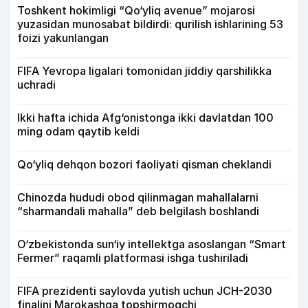
Toshkent hokimligi “Qo‘yliq avenue” mojarosi
yuzasidan munosabat bildirdi: qurilish ishlarining 53
foizi yakunlangan
FIFA Yevropa ligalari tomonidan jiddiy qarshilikka
uchradi
Ikki hafta ichida Afg‘onistonga ikki davlatdan 100
ming odam qaytib keldi
Qo‘yliq dehqon bozori faoliyati qisman cheklandi
Chinozda hududi obod qilinmagan mahallalarni
“sharmandali mahalla” deb belgilash boshlandi
O‘zbekistonda sun‘iy intellektga asoslangan “Smart
Fermer” raqamli platformasi ishga tushiriladi
FIFA prezidenti saylovda yutish uchun JCH-2030
finalini Marokashga topshirmoqchi