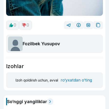
0
0
Fozilbek Yusupov
Izohlar
ro‘yxatdan o‘ting
Izoh qoldirish uchun, avval
So‘nggi yangiliklar