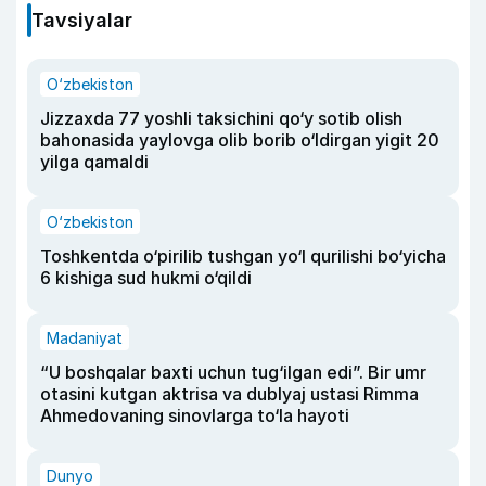
Tavsiyalar
O‘zbekiston
Jizzaxda 77 yoshli taksichini qo‘y sotib olish
bahonasida yaylovga olib borib o‘ldirgan yigit 20
yilga qamaldi
O‘zbekiston
Toshkentda o‘pirilib tushgan yo‘l qurilishi bo‘yicha
6 kishiga sud hukmi o‘qildi
Madaniyat
“U boshqalar baxti uchun tug‘ilgan edi”. Bir umr
otasini kutgan aktrisa va dublyaj ustasi Rimma
Ahmedovaning sinovlarga to‘la hayoti
Dunyo