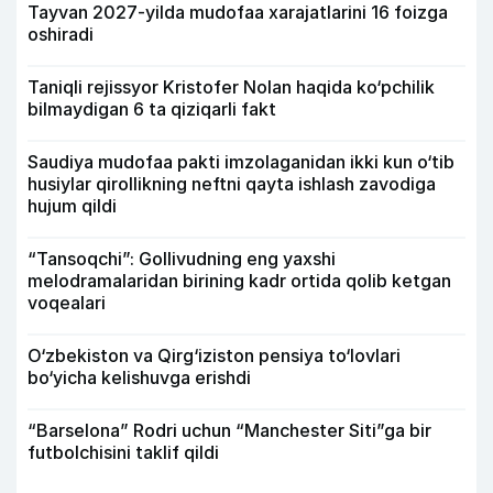
Tayvan 2027-yilda mudofaa xarajatlarini 16 foizga
oshiradi
Taniqli rejissyor Kristofer Nolan haqida ko‘pchilik
bilmaydigan 6 ta qiziqarli fakt
Saudiya mudofaa pakti imzolaganidan ikki kun o‘tib
husiylar qirollikning neftni qayta ishlash zavodiga
hujum qildi
“Tansoqchi”: Gollivudning eng yaxshi
melodramalaridan birining kadr ortida qolib ketgan
voqealari
O‘zbekiston va Qirg‘iziston pensiya to‘lovlari
bo‘yicha kelishuvga erishdi
“Barselona” Rodri uchun “Manchester Siti”ga bir
futbolchisini taklif qildi