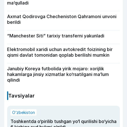
ma’qulladi
Axmat Qodirovga Checheniston Qahramoni unvoni
berildi
“Manchester Siti” tarixiy transferni yakunladi
Elektromobil xaridi uchun avtokredit foizining bir
qismi davlat tomonidan qoplab berilishi mumkin
Janubiy Koreya futbolida yirik mojaro: xorijlik
hakamlarga jinsiy xizmatlar ko‘rsatilgani ma’lum
qilindi
Tavsiyalar
O‘zbekiston
Toshkentda o‘pirilib tushgan yo‘l qurilishi bo‘yicha