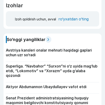
Izohlar
ro‘yxatdan o‘ting
Izoh qoldirish uchun, avval
So‘nggi yangiliklar
Avstriya kansleri onalar mehnati haqidagi gaplari
uchun uzr so‘radi
Superliga. “Navbahor” “Surxon”ni o‘z uyida mag‘lub
etdi, “Lokomotiv” va “Xorazm” uyda g‘alaba
qozondi
Aktyor Abdu­mannon Ubaydullayev vafot etdi
Senat Prezident administratsiyasining huquqiy
maqomini belgilovchi konstitutsiyaviy qonunni