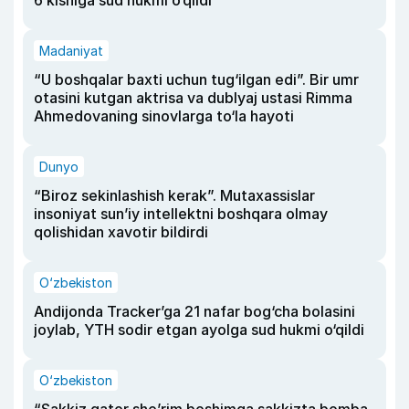
6 kishiga sud hukmi o‘qildi
Madaniyat
“U boshqalar baxti uchun tug‘ilgan edi”. Bir umr
otasini kutgan aktrisa va dublyaj ustasi Rimma
Ahmedovaning sinovlarga to‘la hayoti
Dunyo
“Biroz sekinlashish kerak”. Mutaxassislar
insoniyat sun’iy intellektni boshqara olmay
qolishidan xavotir bildirdi
O‘zbekiston
Andijonda Tracker’ga 21 nafar bog‘cha bolasini
joylab, YTH sodir etgan ayolga sud hukmi o‘qildi
O‘zbekiston