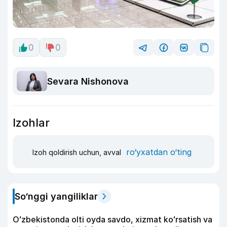
0
0
Sevara Nishonova
Izohlar
ro‘yxatdan o‘ting
Izoh qoldirish uchun, avval
So‘nggi yangiliklar
Oʻzbekistonda olti oyda savdo, xizmat koʻrsatish va