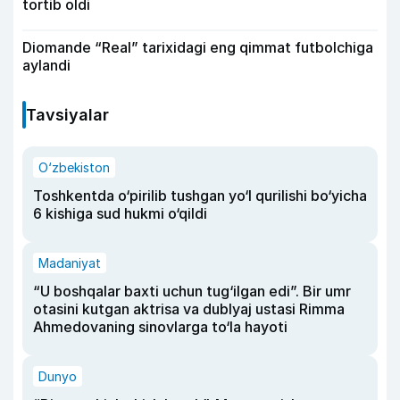
tortib oldi
Diomande “Real” tarixidagi eng qimmat futbolchiga
aylandi
Tavsiyalar
O‘zbekiston
Toshkentda o‘pirilib tushgan yo‘l qurilishi bo‘yicha
6 kishiga sud hukmi o‘qildi
Madaniyat
“U boshqalar baxti uchun tug‘ilgan edi”. Bir umr
otasini kutgan aktrisa va dublyaj ustasi Rimma
Ahmedovaning sinovlarga to‘la hayoti
Dunyo