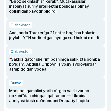
“Biroz sekinlashish kerak”. Mutaxassislar
insoniyat sun’iy intellektni boshqara olmay
qolishidan xavotir bildirdi
O‘zbekiston
Andijonda Tracker’ga 21 nafar bog‘cha bolasini
joylab, YTH sodir etgan ayolga sud hukmi o‘qildi
O‘zbekiston
“Sakkiz qator she’rim boshimga sakkizta bomba
bo‘lgan”. Abdulla Oripovni siyosiy ayblovlardan
asrab qolgan voqea
Dunyo
Mariupol qamalini yorib oʻtgan va “Izvarino
qozoni”dan chiqqan qahramon — Ukraina
armiyasi bosh qoʻmondoni Drapatiy haqida