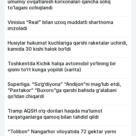
umumiy ovqatlanish korxonalari qancha soliq
toʻlagani ochiqlandi
Vinisius “Real” bilan uzoq muddatli shartnoma
imzoladi
Husiylar hukumat kuchlariga qarshi raketalar uchirdi,
kamida 30 kishi halok bo‘ldi
Toshkentda Kichik halqa avtomobil yo‘lining bir
qismi to‘rt kunga yopildi (xarita)
Superliga. “So‘g‘diyona” “Andijon”ni mag‘lub etdi,
“Paxtakor” “Buxoro”ga qarshi bahsda g‘alabani
qo‘ldan chiqardi
Tramp AQSH o‘q-dorilari haqida ma’lumot
tarqatganlarga qamoq bilan tahdid qildi
“Tolibon” Nangarhor viloyatida 72 gektar yerni