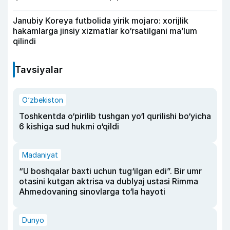
Janubiy Koreya futbolida yirik mojaro: xorijlik
hakamlarga jinsiy xizmatlar ko‘rsatilgani ma’lum
qilindi
Tavsiyalar
O‘zbekiston
Toshkentda o‘pirilib tushgan yo‘l qurilishi bo‘yicha
6 kishiga sud hukmi o‘qildi
Madaniyat
“U boshqalar baxti uchun tug‘ilgan edi”. Bir umr
otasini kutgan aktrisa va dublyaj ustasi Rimma
Ahmedovaning sinovlarga to‘la hayoti
Dunyo