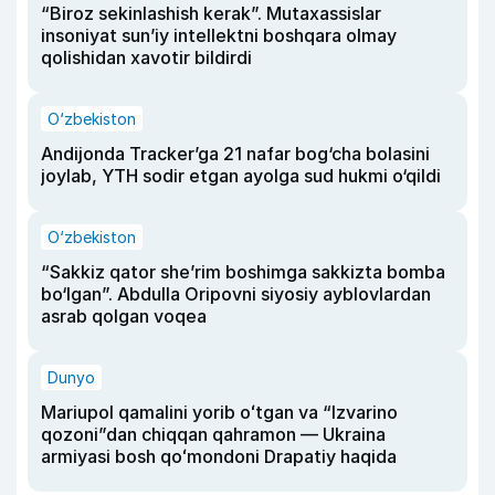
“Biroz sekinlashish kerak”. Mutaxassislar
insoniyat sun’iy intellektni boshqara olmay
qolishidan xavotir bildirdi
O‘zbekiston
Andijonda Tracker’ga 21 nafar bog‘cha bolasini
joylab, YTH sodir etgan ayolga sud hukmi o‘qildi
O‘zbekiston
“Sakkiz qator she’rim boshimga sakkizta bomba
bo‘lgan”. Abdulla Oripovni siyosiy ayblovlardan
asrab qolgan voqea
Dunyo
Mariupol qamalini yorib oʻtgan va “Izvarino
qozoni”dan chiqqan qahramon — Ukraina
armiyasi bosh qoʻmondoni Drapatiy haqida