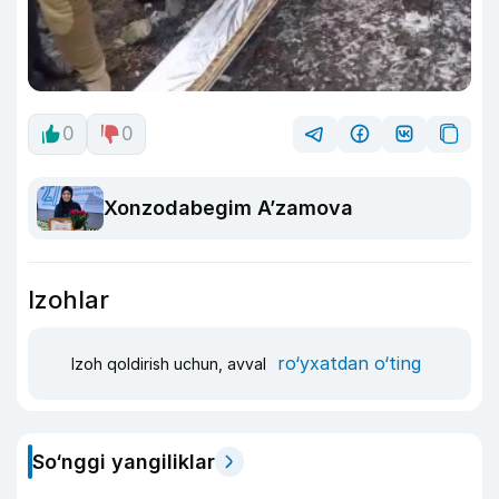
0
0
Xonzodabegim A’zamova
Izohlar
ro‘yxatdan o‘ting
Izoh qoldirish uchun, avval
So‘nggi yangiliklar