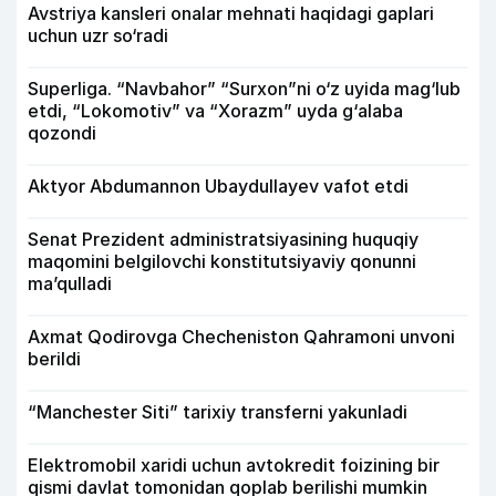
Avstriya kansleri onalar mehnati haqidagi gaplari
uchun uzr so‘radi
Superliga. “Navbahor” “Surxon”ni o‘z uyida mag‘lub
etdi, “Lokomotiv” va “Xorazm” uyda g‘alaba
qozondi
Aktyor Abdu­mannon Ubaydullayev vafot etdi
Senat Prezident administratsiyasining huquqiy
maqomini belgilovchi konstitutsiyaviy qonunni
ma’qulladi
Axmat Qodirovga Checheniston Qahramoni unvoni
berildi
“Manchester Siti” tarixiy transferni yakunladi
Elektromobil xaridi uchun avtokredit foizining bir
qismi davlat tomonidan qoplab berilishi mumkin