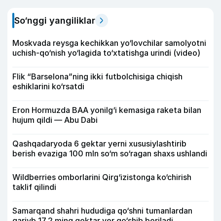
So‘nggi yangiliklar
Moskvada reysga kechikkan yo‘lovchilar samolyotni
uchish-qo‘nish yo‘lagida to‘xtatishga urindi (video)
Flik “Barselona”ning ikki futbolchisiga chiqish
eshiklarini ko‘rsatdi
Eron Hormuzda BAA yonilg‘i kemasiga raketa bilan
hujum qildi — Abu Dabi
Qashqadaryoda 6 gektar yerni xususiylashtirib
berish evaziga 100 mln so‘m so‘ragan shaxs ushlandi
Wildberries omborlarini Qirg‘izistonga ko‘chirish
taklif qilindi
Samarqand shahri hududiga qo‘shni tumanlardan
qariyb 17,2 ming gektar yer qo‘shib beriladi