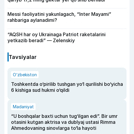
Messi faoliyatini yakunlagach, “Inter Mayami”
rahbariga aylanadimi?
“AQSH har oy Ukrainaga Patriot raketalarini
yetkazib beradi” — Zelenskiy
Tavsiyalar
O‘zbekiston
Toshkentda o‘pirilib tushgan yo‘l qurilishi bo‘yicha
6 kishiga sud hukmi o‘qildi
Madaniyat
“U boshqalar baxti uchun tug‘ilgan edi”. Bir umr
otasini kutgan aktrisa va dublyaj ustasi Rimma
Ahmedovaning sinovlarga to‘la hayoti