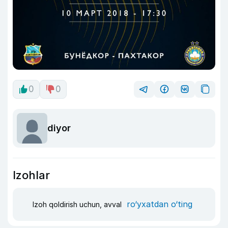
0
0
diyor
Izohlar
ro‘yxatdan o‘ting
Izoh qoldirish uchun, avval