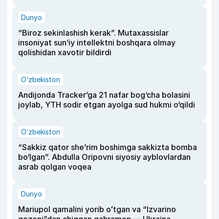
Dunyo
“Biroz sekinlashish kerak”. Mutaxassislar
insoniyat sun’iy intellektni boshqara olmay
qolishidan xavotir bildirdi
O‘zbekiston
Andijonda Tracker’ga 21 nafar bog‘cha bolasini
joylab, YTH sodir etgan ayolga sud hukmi o‘qildi
O‘zbekiston
“Sakkiz qator she’rim boshimga sakkizta bomba
bo‘lgan”. Abdulla Oripovni siyosiy ayblovlardan
asrab qolgan voqea
Dunyo
Mariupol qamalini yorib oʻtgan va “Izvarino
qozoni”dan chiqqan qahramon — Ukraina