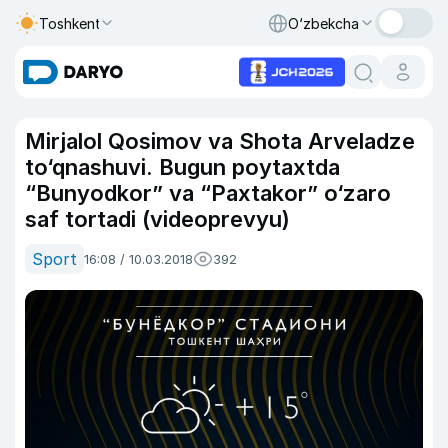
Toshkent
O‘zbekcha
Mirjalol Qosimov va Shota Arveladze
to‘qnashuvi. Bugun poytaxtda
“Bunyodkor” va “Paxtakor” o‘zaro
saf tortadi (videoprevyu)
Sport
16:08 / 10.03.2018
392