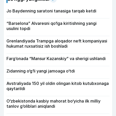
Jo Baydenning saratoni tanasiga tarqab ketdi
“Barselona” Alvaresni qo‘lga kiritishning yangi
usulini topdi
Grenlandiyada Trampga aloqador neft kompaniyasi
hukumat ruxsatisiz ish boshladi
Farg‘onada “Mansur Kazanskiy” va sherigi ushlandi
Zidanning o‘g‘li yangi jamoaga o‘tdi
Avstraliyada 150 yil oldin olingan kitob kutubxonaga
qaytarildi
O‘zbekistonda kasbiy mahorat bo‘yicha ilk milliy
tanlov g‘oliblari aniqlandi