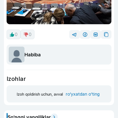
0
0
Habiba
Izohlar
ro‘yxatdan o‘ting
Izoh qoldirish uchun, avval
So‘nggi yangiliklar