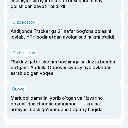
insoniyat sun’iy intellektni boshqara olmay
qolishidan xavotir bildirdi
O‘zbekiston
Andijonda Tracker’ga 21 nafar bog‘cha bolasini
joylab, YTH sodir etgan ayolga sud hukmi o‘qildi
O‘zbekiston
“Sakkiz qator she’rim boshimga sakkizta bomba
bo‘lgan”. Abdulla Oripovni siyosiy ayblovlardan
asrab qolgan voqea
Dunyo
Mariupol qamalini yorib oʻtgan va “Izvarino
qozoni”dan chiqqan qahramon — Ukraina
armiyasi bosh qoʻmondoni Drapatiy haqida