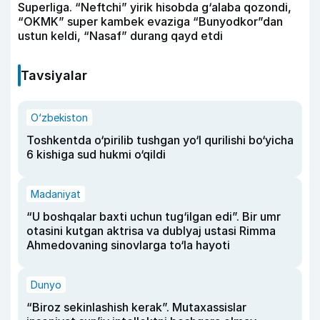
Superliga. “Neftchi” yirik hisobda g‘alaba qozondi,
“OKMK” super kambek evaziga “Bunyodkor”dan
ustun keldi, “Nasaf” durang qayd etdi
Tavsiyalar
O‘zbekiston
Toshkentda o‘pirilib tushgan yo‘l qurilishi bo‘yicha
6 kishiga sud hukmi o‘qildi
Madaniyat
“U boshqalar baxti uchun tug‘ilgan edi”. Bir umr
otasini kutgan aktrisa va dublyaj ustasi Rimma
Ahmedovaning sinovlarga to‘la hayoti
Dunyo
“Biroz sekinlashish kerak”. Mutaxassislar