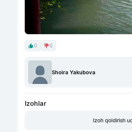
0
0
Shoira Yakubova
Izohlar
Izoh qoldirish 