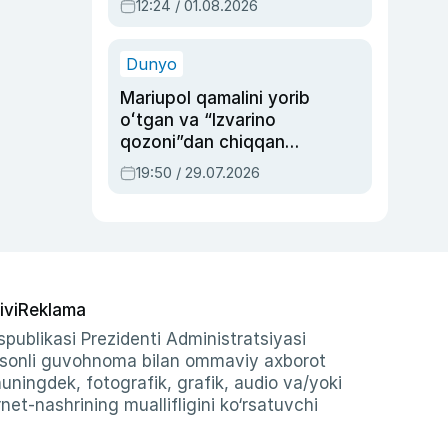
12:24 / 01.08.2026
ayblovlardan asrab
qolgan voqea
Dunyo
Mariupol qamalini yorib
oʻtgan va “Izvarino
qozoni”dan chiqqan
qahramon — Ukraina
19:50 / 29.07.2026
armiyasi bosh
qoʻmondoni Drapatiy
haqida
ivi
Reklama
publikasi Prezidenti Administratsiyasi
-sonli guvohnoma bilan ommaviy axborot
shuningdek, fotografik, grafik, audio va/yoki
et-nashrining muallifligini ko‘rsatuvchi