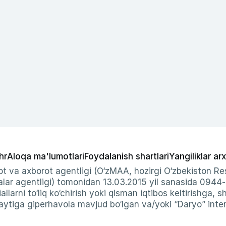
hr
Aloqa ma'lumotlari
Foydalanish shartlari
Yangiliklar arx
t va axborot agentligi (O‘zMAA, hozirgi O‘zbekiston Res
ar agentligi) tomonidan 13.03.2015 yil sanasida 0944
allarni to‘liq ko‘chirish yoki qisman iqtibos keltirishga, 
ytiga giperhavola mavjud bo‘lgan va/yoki “Daryo” intern