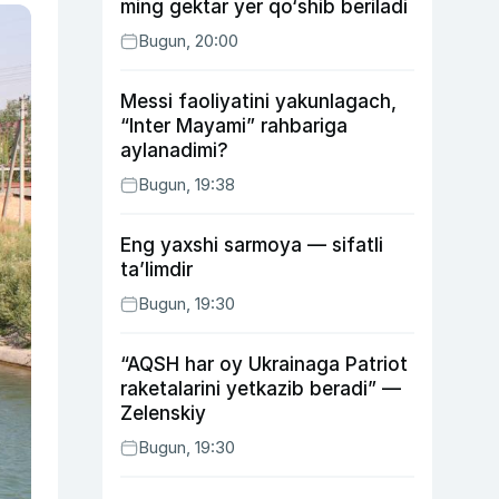
ming gektar yer qo‘shib beriladi
Bugun, 20:00
Messi faoliyatini yakunlagach,
“Inter Mayami” rahbariga
aylanadimi?
Bugun, 19:38
Eng yaxshi sarmoya — sifatli
ta’limdir
Bugun, 19:30
“AQSH har oy Ukrainaga Patriot
raketalarini yetkazib beradi” —
Zelenskiy
Bugun, 19:30