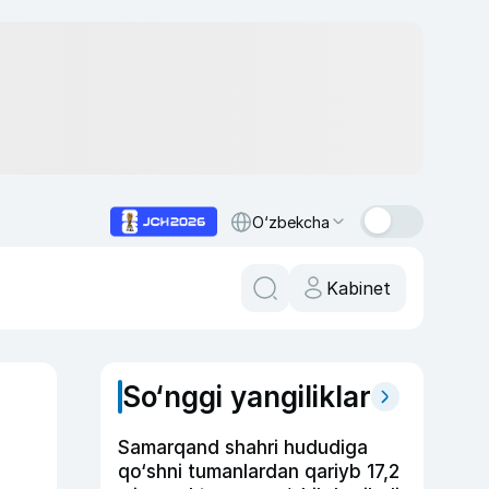
O‘zbekcha
Kabinet
So‘nggi yangiliklar
Samarqand shahri hududiga
qo‘shni tumanlardan qariyb 17,2