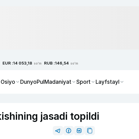
EUR :
RUB :
14 053,18
146,54
so'm
so'm
 Osiyo
Dunyo
Pul
Madaniyat
Sport
Layfstayl
shining jasadi topildi