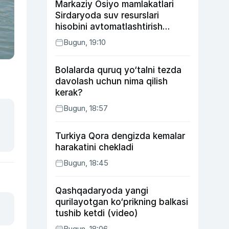
Markaziy Osiyo mamlakatlari
Sirdaryoda suv resurslari
hisobini avtomatlashtirish
rejasini ishlab chiqishni
Bugun, 19:10
ma’qulladi
Bolalarda quruq yo‘talni tezda
davolash uchun nima qilish
kerak?
Bugun, 18:57
Turkiya Qora dengizda kemalar
harakatini chekladi
Bugun, 18:45
Qashqadaryoda yangi
qurilayotgan ko‘prikning balkasi
tushib ketdi (video)
Bugun, 18:06