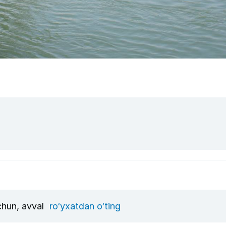
uchun, avval
ro‘yxatdan o‘ting