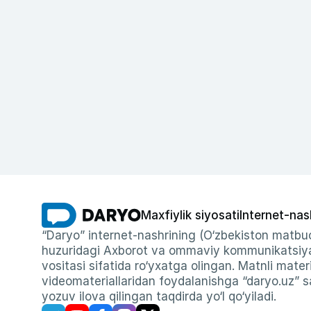
Maxfiylik siyosati
Internet-nas
“Daryo” internet-nashrining (O‘zbekiston matbuo
huzuridagi Axborot va ommaviy kommunikatsiyal
vositasi sifatida ro‘yxatga olingan. Matnli materi
videomateriallaridan foydalanishga “daryo.uz” sa
yozuv ilova qilingan taqdirda yo‘l qo‘yiladi.