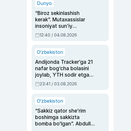
Dunyo
“Biroz sekinlashish
kerak”. Mutaxassislar
insoniyat sun’iy
intellektni boshqara
12:40 / 04.08.2026
olmay qolishidan xavotir
bildirdi
O‘zbekiston
Andijonda Tracker’ga 21
nafar bog‘cha bolasini
joylab, YTH sodir etgan
ayolga sud hukmi o‘qildi
23:41 / 03.08.2026
O‘zbekiston
“Sakkiz qator she’rim
boshimga sakkizta
bomba bo‘lgan”. Abdulla
Oripovni siyosiy