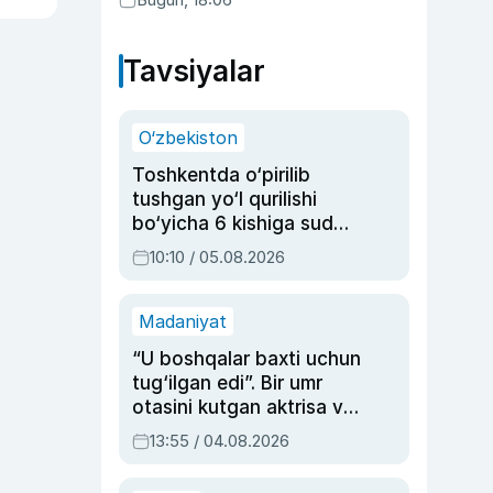
Tavsiyalar
O‘zbekiston
Toshkentda o‘pirilib
tushgan yo‘l qurilishi
bo‘yicha 6 kishiga sud
hukmi o‘qildi
10:10 / 05.08.2026
Madaniyat
“U boshqalar baxti uchun
tug‘ilgan edi”. Bir umr
otasini kutgan aktrisa va
dublyaj ustasi Rimma
13:55 / 04.08.2026
Ahmedovaning
sinovlarga to‘la hayoti