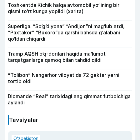
Toshkentda Kichik halqa avtomobil yo‘lining bir
qismi to‘rt kunga yopildi (xarita)
Superliga. “So‘g‘diyona” “Andijon”ni mag‘lub etdi,
“Paxtakor” “Buxoro”ga qarshi bahsda g‘alabani
qo‘ldan chiqardi
Tramp AQSH o‘q-dorilari haqida ma’lumot
tarqatganlarga qamoq bilan tahdid qildi
“Tolibon” Nangarhor viloyatida 72 gektar yerni
tortib oldi
Diomande “Real” tarixidagi eng qimmat futbolchiga
aylandi
Tavsiyalar
O‘zbekiston