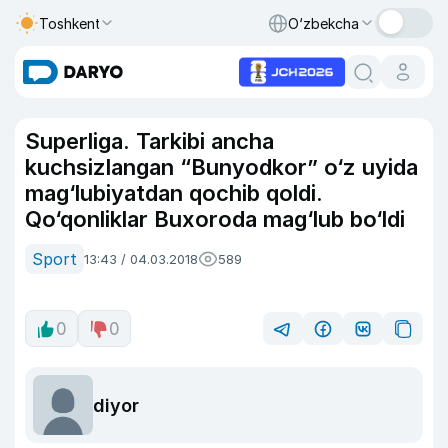
Toshkent
O‘zbekcha
Superliga. Tarkibi ancha
kuchsizlangan “Bunyodkor” o‘z uyida
mag‘lubiyatdan qochib qoldi.
Qo‘qonliklar Buxoroda mag‘lub bo‘ldi
Sport
13:43 / 04.03.2018
589
0
0
diyor