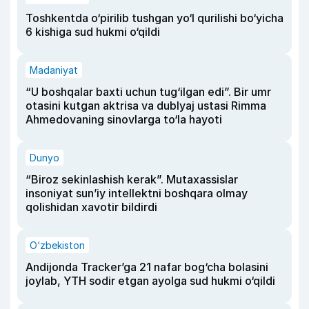
Toshkentda o‘pirilib tushgan yo‘l qurilishi bo‘yicha
6 kishiga sud hukmi o‘qildi
Madaniyat
“U boshqalar baxti uchun tug‘ilgan edi”. Bir umr
otasini kutgan aktrisa va dublyaj ustasi Rimma
Ahmedovaning sinovlarga to‘la hayoti
Dunyo
“Biroz sekinlashish kerak”. Mutaxassislar
insoniyat sun’iy intellektni boshqara olmay
qolishidan xavotir bildirdi
O‘zbekiston
Andijonda Tracker’ga 21 nafar bog‘cha bolasini
joylab, YTH sodir etgan ayolga sud hukmi o‘qildi