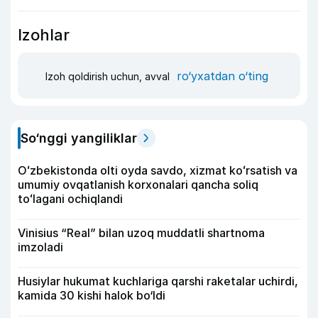
Izohlar
ro‘yxatdan o‘ting
Izoh qoldirish uchun, avval
So‘nggi yangiliklar
Oʻzbekistonda olti oyda savdo, xizmat koʻrsatish va
umumiy ovqatlanish korxonalari qancha soliq
toʻlagani ochiqlandi
Vinisius “Real” bilan uzoq muddatli shartnoma
imzoladi
Husiylar hukumat kuchlariga qarshi raketalar uchirdi,
kamida 30 kishi halok bo‘ldi