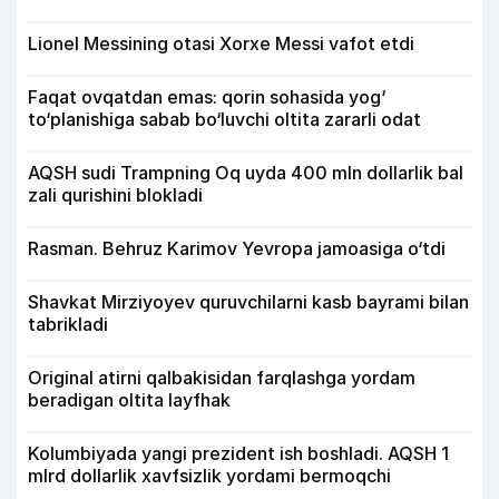
Lionel Messining otasi Xorxe Messi vafot etdi
Faqat ovqatdan emas: qorin sohasida yog‘
to‘planishiga sabab bo‘luvchi oltita zararli odat
AQSH sudi Trampning Oq uyda 400 mln dollarlik bal
zali qurishini blokladi
Rasman. Behruz Karimov Yevropa jamoasiga o‘tdi
Shavkat Mirziyoyev quruvchilarni kasb bayrami bilan
tabrikladi
Original atirni qalbakisidan farqlashga yordam
beradigan oltita layfhak
Kolumbiyada yangi prezident ish boshladi. AQSH 1
mlrd dollarlik xavfsizlik yordami bermoqchi