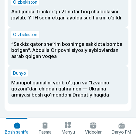
O‘zbekiston
Andijonda Tracker’ga 21 nafar bog‘cha bolasini
joylab, YTH sodir etgan ayolga sud hukmi o‘qildi
O‘zbekiston
“Sakkiz qator she’rim boshimga sakkizta bomba
bo‘lgan”. Abdulla Oripovni siyosiy ayblovlardan
asrab qolgan voqea
Dunyo
Mariupol qamalini yorib oʻtgan va “Izvarino
qozoni”dan chiqqan qahramon — Ukraina
armiyasi bosh qoʻmondoni Drapatiy haqida
Bosh sahifa
Tasma
Menyu
Videolar
Daryo FM