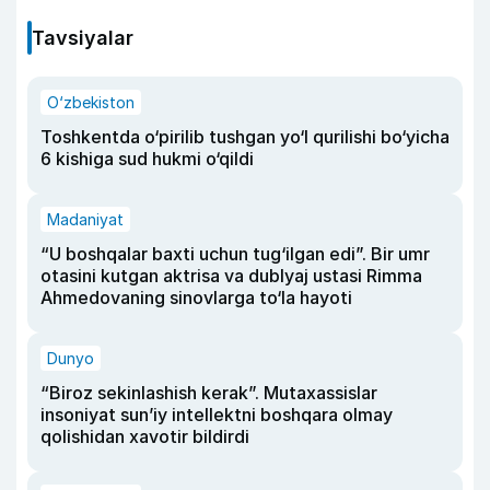
Tavsiyalar
O‘zbekiston
Toshkentda o‘pirilib tushgan yo‘l qurilishi bo‘yicha
6 kishiga sud hukmi o‘qildi
Madaniyat
“U boshqalar baxti uchun tug‘ilgan edi”. Bir umr
otasini kutgan aktrisa va dublyaj ustasi Rimma
Ahmedovaning sinovlarga to‘la hayoti
Dunyo
“Biroz sekinlashish kerak”. Mutaxassislar
insoniyat sun’iy intellektni boshqara olmay
qolishidan xavotir bildirdi