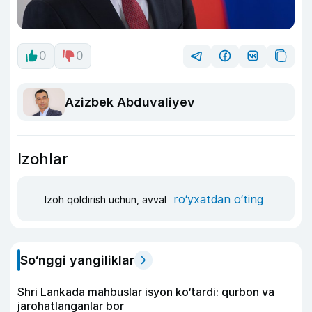
0
0
Azizbek Abduvaliyev
Izohlar
ro‘yxatdan o‘ting
Izoh qoldirish uchun, avval
So‘nggi yangiliklar
Shri Lankada mahbuslar isyon ko‘tardi: qurbon va
jarohatlanganlar bor