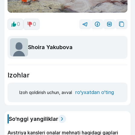
0
0
Shoira Yakubova
Izohlar
ro‘yxatdan o‘ting
Izoh qoldirish uchun, avval
So‘nggi yangiliklar
Avstriya kansleri onalar mehnati haqidagi gaplari