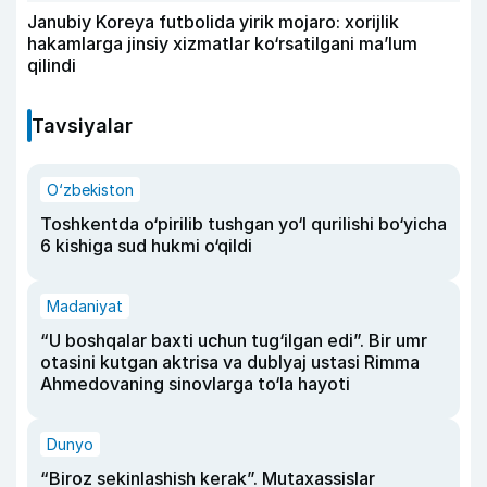
Janubiy Koreya futbolida yirik mojaro: xorijlik
hakamlarga jinsiy xizmatlar ko‘rsatilgani ma’lum
qilindi
Tavsiyalar
O‘zbekiston
Toshkentda o‘pirilib tushgan yo‘l qurilishi bo‘yicha
6 kishiga sud hukmi o‘qildi
Madaniyat
“U boshqalar baxti uchun tug‘ilgan edi”. Bir umr
otasini kutgan aktrisa va dublyaj ustasi Rimma
Ahmedovaning sinovlarga to‘la hayoti
Dunyo
“Biroz sekinlashish kerak”. Mutaxassislar