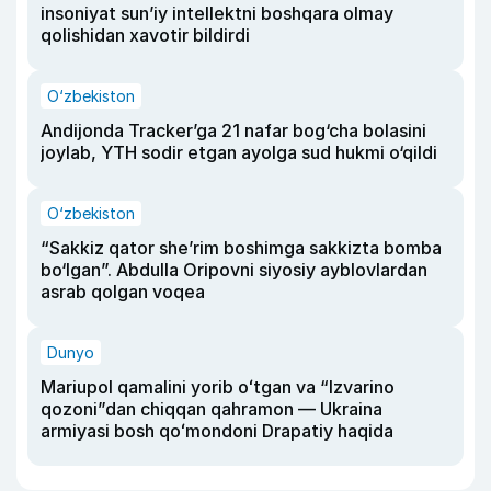
insoniyat sun’iy intellektni boshqara olmay
qolishidan xavotir bildirdi
O‘zbekiston
Andijonda Tracker’ga 21 nafar bog‘cha bolasini
joylab, YTH sodir etgan ayolga sud hukmi o‘qildi
O‘zbekiston
“Sakkiz qator she’rim boshimga sakkizta bomba
bo‘lgan”. Abdulla Oripovni siyosiy ayblovlardan
asrab qolgan voqea
Dunyo
Mariupol qamalini yorib oʻtgan va “Izvarino
qozoni”dan chiqqan qahramon — Ukraina
armiyasi bosh qoʻmondoni Drapatiy haqida