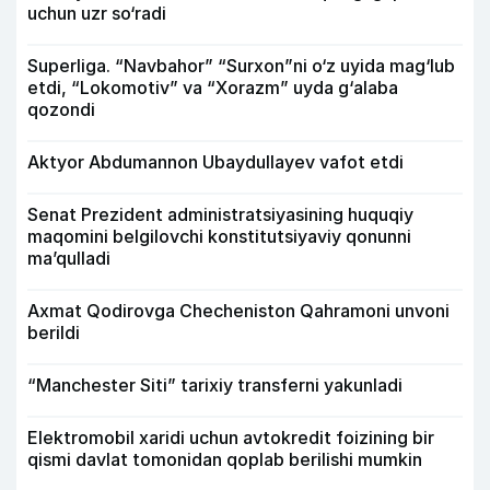
uchun uzr so‘radi
Superliga. “Navbahor” “Surxon”ni o‘z uyida mag‘lub
etdi, “Lokomotiv” va “Xorazm” uyda g‘alaba
qozondi
Aktyor Abdu­mannon Ubaydullayev vafot etdi
Senat Prezident administratsiyasining huquqiy
maqomini belgilovchi konstitutsiyaviy qonunni
ma’qulladi
Axmat Qodirovga Checheniston Qahramoni unvoni
berildi
“Manchester Siti” tarixiy transferni yakunladi
Elektromobil xaridi uchun avtokredit foizining bir
qismi davlat tomonidan qoplab berilishi mumkin