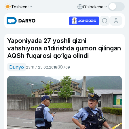
Toshkent
O‘zbekcha
Yaponiyada 27 yoshli qizni
vahshiyona o‘ldirishda gumon qilingan
AQSh fuqarosi qo‘lga olindi
Dunyo
23:11 / 25.02.2018
709