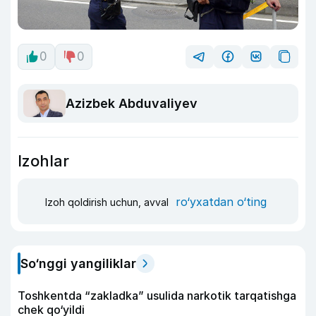
0
0
Azizbek Abduvaliyev
Izohlar
ro‘yxatdan o‘ting
Izoh qoldirish uchun, avval
So‘nggi yangiliklar
Toshkentda “zakladka” usulida narkotik tarqatishga
chek qo‘yildi