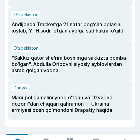
O‘zbekiston
Andijonda Tracker’ga 21 nafar bog‘cha bolasini
joylab, YTH sodir etgan ayolga sud hukmi o‘qildi
O‘zbekiston
“Sakkiz qator she’rim boshimga sakkizta bomba
bo‘lgan”. Abdulla Oripovni siyosiy ayblovlardan
asrab qolgan voqea
Dunyo
Mariupol qamalini yorib oʻtgan va “Izvarino
qozoni”dan chiqqan qahramon — Ukraina
armiyasi bosh qoʻmondoni Drapatiy haqida