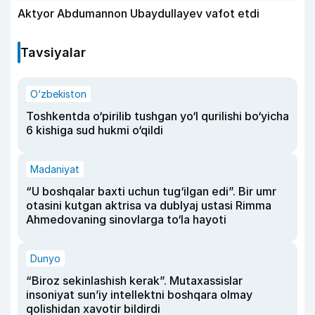
Aktyor Abdu­mannon Ubaydullayev vafot etdi
Tavsiyalar
O‘zbekiston
Toshkentda o‘pirilib tushgan yo‘l qurilishi bo‘yicha
6 kishiga sud hukmi o‘qildi
Madaniyat
“U boshqalar baxti uchun tug‘ilgan edi”. Bir umr
otasini kutgan aktrisa va dublyaj ustasi Rimma
Ahmedovaning sinovlarga to‘la hayoti
Dunyo
“Biroz sekinlashish kerak”. Mutaxassislar
insoniyat sun’iy intellektni boshqara olmay
qolishidan xavotir bildirdi