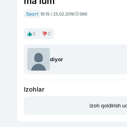
ma’lum
Sport
16:19 / 25.02.2018
986
0
0
diyor
Izohlar
Izoh qoldirish 