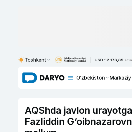
Toshkent
USD :
12 178,85
so'm
O‘zbekiston
Markaziy
AQShda javlon urayotg
Fazliddin G‘oibnazarovn