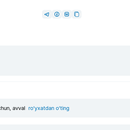
uchun, avval
ro‘yxatdan o‘ting