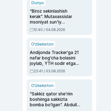
Dunyo
“Biroz sekinlashish
kerak”. Mutaxassislar
insoniyat sun’iy
intellektni boshqara
12:40 / 04.08.2026
olmay qolishidan xavotir
bildirdi
O‘zbekiston
Andijonda Tracker’ga 21
nafar bog‘cha bolasini
joylab, YTH sodir etgan
ayolga sud hukmi o‘qildi
23:41 / 03.08.2026
O‘zbekiston
“Sakkiz qator she’rim
boshimga sakkizta
bomba bo‘lgan”. Abdulla
Oripovni siyosiy