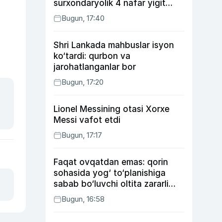
surxondaryolik 4 nafar yigit
qamaldi
Bugun, 17:40
Shri Lankada mahbuslar isyon
ko‘tardi: qurbon va
jarohatlanganlar bor
Bugun, 17:20
Lionel Messining otasi Xorxe
Messi vafot etdi
Bugun, 17:17
Faqat ovqatdan emas: qorin
sohasida yog‘ to‘planishiga
sabab bo‘luvchi oltita zararli
odat
Bugun, 16:58