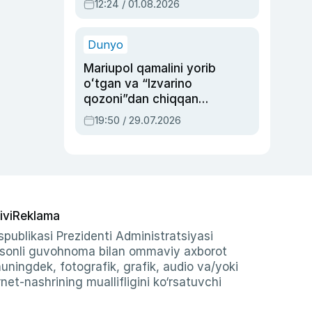
12:24 / 01.08.2026
ayblovlardan asrab
qolgan voqea
Dunyo
Mariupol qamalini yorib
oʻtgan va “Izvarino
qozoni”dan chiqqan
qahramon — Ukraina
19:50 / 29.07.2026
armiyasi bosh
qoʻmondoni Drapatiy
haqida
ivi
Reklama
publikasi Prezidenti Administratsiyasi
-sonli guvohnoma bilan ommaviy axborot
shuningdek, fotografik, grafik, audio va/yoki
et-nashrining muallifligini ko‘rsatuvchi