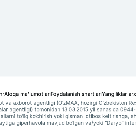
hr
Aloqa ma'lumotlari
Foydalanish shartlari
Yangiliklar arx
t va axborot agentligi (O‘zMAA, hozirgi O‘zbekiston Res
ar agentligi) tomonidan 13.03.2015 yil sanasida 0944
allarni to‘liq ko‘chirish yoki qisman iqtibos keltirishga, 
ytiga giperhavola mavjud bo‘lgan va/yoki “Daryo” intern