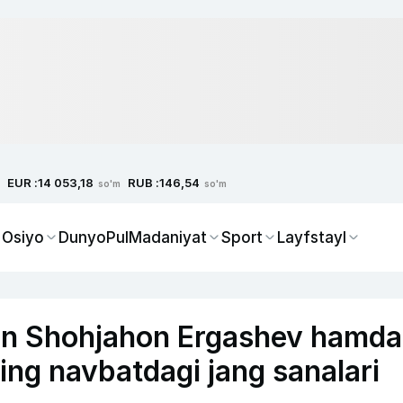
EUR :
RUB :
14 053,18
146,54
so'm
so'm
 Osiyo
Dunyo
Pul
Madaniyat
Sport
Layfstayl
an Shohjahon Ergashev hamda
ing navbatdagi jang sanalari