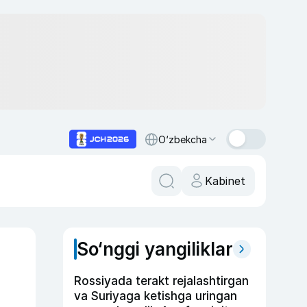
O‘zbekcha
Kabinet
So‘nggi yangiliklar
Rossiyada terakt rejalashtirgan
va Suriyaga ketishga uringan