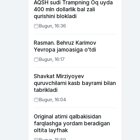
AQSH sudi Trampning Oq uyda
400 mln dollarlik bal zali
qurishini blokladi
Bugun, 16:36
Rasman. Behruz Karimov
Yevropa jamoasiga o‘tdi
Bugun, 16:17
Shavkat Mirziyoyev
quruvchilarni kasb bayrami bilan
tabrikladi
Bugun, 16:04
Original atirni qalbakisidan
farqlashga yordam beradigan
oltita layfhak
Bugun, 15:59