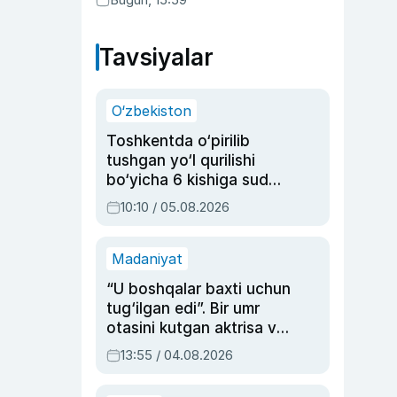
Tavsiyalar
O‘zbekiston
Toshkentda o‘pirilib
tushgan yo‘l qurilishi
bo‘yicha 6 kishiga sud
hukmi o‘qildi
10:10 / 05.08.2026
Madaniyat
“U boshqalar baxti uchun
tug‘ilgan edi”. Bir umr
otasini kutgan aktrisa va
dublyaj ustasi Rimma
13:55 / 04.08.2026
Ahmedovaning
sinovlarga to‘la hayoti