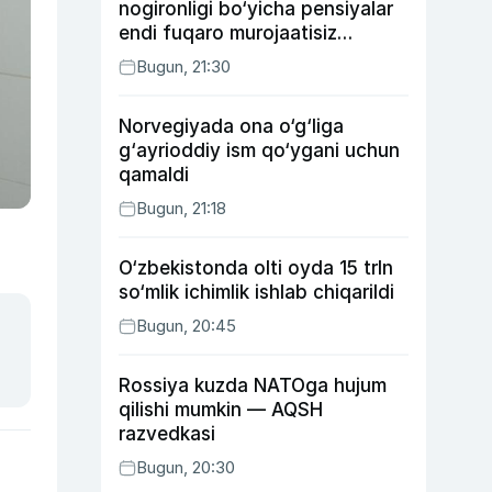
nogironligi bo‘yicha pensiyalar
endi fuqaro murojaatisiz
tayinlanishi mumkin
Bugun, 21:30
Norvegiyada ona o‘g‘liga
g‘ayrioddiy ism qo‘ygani uchun
qamaldi
Bugun, 21:18
O‘zbekistonda olti oyda 15 trln
so‘mlik ichimlik ishlab chiqarildi
Bugun, 20:45
Rossiya kuzda NATOga hujum
qilishi mumkin — AQSH
razvedkasi
Bugun, 20:30