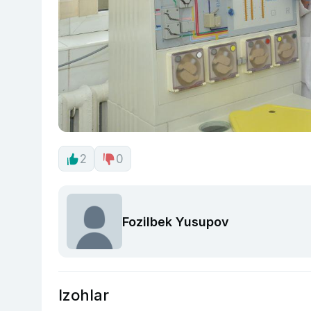
2
0
Fozilbek Yusupov
Izohlar