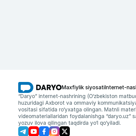
Maxfiylik siyosati
Internet-nas
“Daryo” internet-nashrining (O‘zbekiston matbuo
huzuridagi Axborot va ommaviy kommunikatsiyal
vositasi sifatida ro‘yxatga olingan. Matnli materi
videomateriallaridan foydalanishga “daryo.uz” sa
yozuv ilova qilingan taqdirda yo‘l qo‘yiladi.