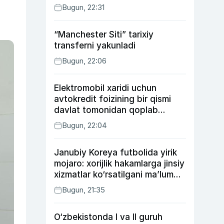
Bugun, 22:31
“Manchester Siti” tarixiy
transferni yakunladi
Bugun, 22:06
Elektromobil xaridi uchun
avtokredit foizining bir qismi
davlat tomonidan qoplab
berilishi mumkin
Bugun, 22:04
Janubiy Koreya futbolida yirik
mojaro: xorijlik hakamlarga jinsiy
xizmatlar ko‘rsatilgani ma’lum
qilindi
Bugun, 21:35
O‘zbekistonda I va II guruh