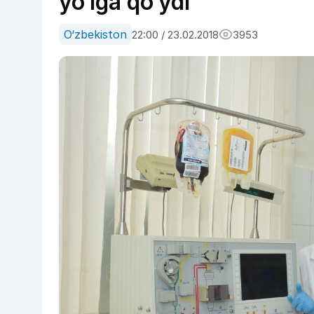
yo‘lga qo‘ydi
O‘zbekiston
22:00 / 23.02.2018
3953