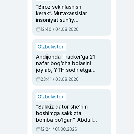
“Biroz sekinlashish
kerak”. Mutaxassislar
insoniyat sun’iy
intellektni boshqara
12:40 / 04.08.2026
olmay qolishidan xavotir
bildirdi
O‘zbekiston
Andijonda Tracker’ga 21
nafar bog‘cha bolasini
joylab, YTH sodir etgan
ayolga sud hukmi o‘qildi
23:41 / 03.08.2026
O‘zbekiston
“Sakkiz qator she’rim
boshimga sakkizta
bomba bo‘lgan”. Abdulla
Oripovni siyosiy
12:24 / 01.08.2026
ayblovlardan asrab