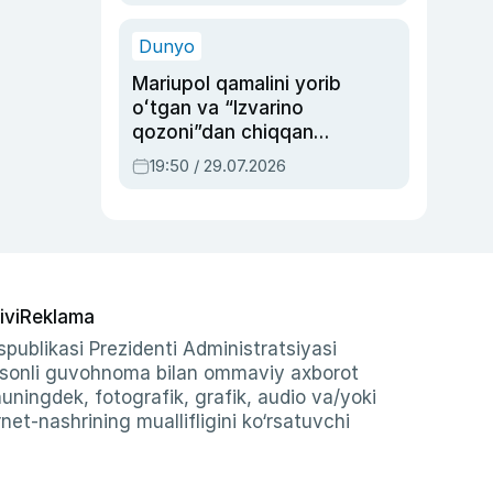
qolgan voqea
Dunyo
Mariupol qamalini yorib
oʻtgan va “Izvarino
qozoni”dan chiqqan
qahramon — Ukraina
19:50 / 29.07.2026
armiyasi bosh
qoʻmondoni Drapatiy
haqida
ivi
Reklama
publikasi Prezidenti Administratsiyasi
-sonli guvohnoma bilan ommaviy axborot
shuningdek, fotografik, grafik, audio va/yoki
et-nashrining muallifligini ko‘rsatuvchi