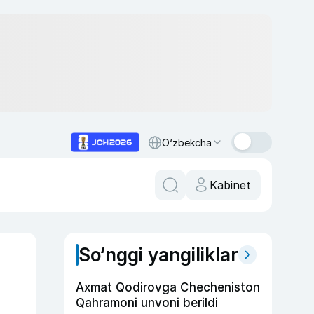
O‘zbekcha
Kabinet
So‘nggi yangiliklar
Axmat Qodirovga Checheniston
Qahramoni unvoni berildi