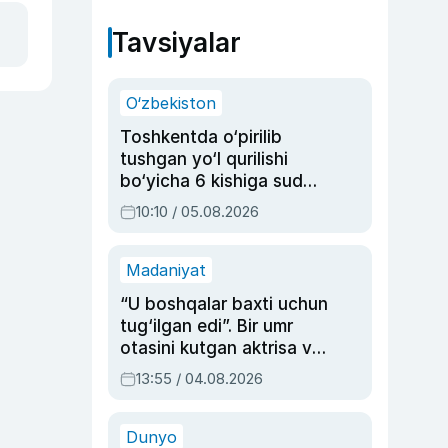
Tavsiyalar
O‘zbekiston
Toshkentda o‘pirilib
tushgan yo‘l qurilishi
bo‘yicha 6 kishiga sud
hukmi o‘qildi
10:10 / 05.08.2026
Madaniyat
“U boshqalar baxti uchun
tug‘ilgan edi”. Bir umr
otasini kutgan aktrisa va
dublyaj ustasi Rimma
13:55 / 04.08.2026
Ahmedovaning
sinovlarga to‘la hayoti
Dunyo