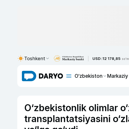
Toshkent
USD :
12 178,85
so'm
O‘zbekiston
Markaziy
O‘zbekistonlik olimlar o
transplantatsiyasini o‘zl