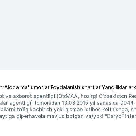
hr
Aloqa ma'lumotlari
Foydalanish shartlari
Yangiliklar arx
t va axborot agentligi (O‘zMAA, hozirgi O‘zbekiston Res
ar agentligi) tomonidan 13.03.2015 yil sanasida 0944
allarni to‘liq ko‘chirish yoki qisman iqtibos keltirishga, 
ytiga giperhavola mavjud bo‘lgan va/yoki “Daryo” intern