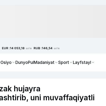
EUR :
RUB :
14 053,18
146,54
so'm
so'm
 Osiyo
Dunyo
Pul
Madaniyat
Sport
Layfstayl
‘zak hujayra
ashtirib, uni muvaffaqiyatli