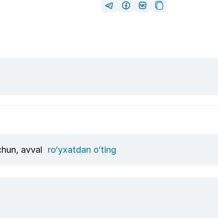
uchun, avval
ro‘yxatdan o‘ting