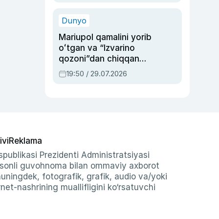
qolgan voqea
Dunyo
Mariupol qamalini yorib
oʻtgan va “Izvarino
qozoni”dan chiqqan
qahramon — Ukraina
19:50 / 29.07.2026
armiyasi bosh
qoʻmondoni Drapatiy
haqida
ivi
Reklama
publikasi Prezidenti Administratsiyasi
-sonli guvohnoma bilan ommaviy axborot
shuningdek, fotografik, grafik, audio va/yoki
et-nashrining muallifligini ko‘rsatuvchi