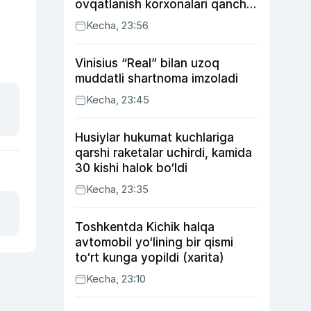
ovqatlanish korxonalari qancha
soliq toʻlagani ochiqlandi
Kecha, 23:56
Vinisius “Real” bilan uzoq
muddatli shartnoma imzoladi
Kecha, 23:45
Husiylar hukumat kuchlariga
qarshi raketalar uchirdi, kamida
30 kishi halok bo‘ldi
Kecha, 23:35
Toshkentda Kichik halqa
avtomobil yo‘lining bir qismi
to‘rt kunga yopildi (xarita)
Kecha, 23:10