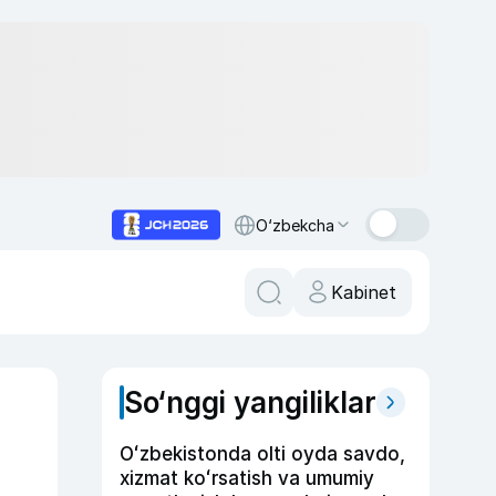
O‘zbekcha
Kabinet
So‘nggi yangiliklar
Oʻzbekistonda olti oyda savdo,
xizmat koʻrsatish va umumiy