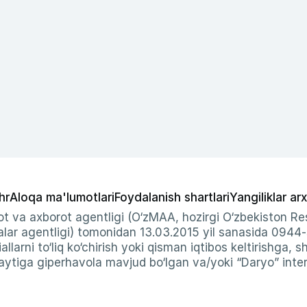
hr
Aloqa ma'lumotlari
Foydalanish shartlari
Yangiliklar arx
t va axborot agentligi (O‘zMAA, hozirgi O‘zbekiston Res
ar agentligi) tomonidan 13.03.2015 yil sanasida 0944
allarni to‘liq ko‘chirish yoki qisman iqtibos keltirishga, 
ytiga giperhavola mavjud bo‘lgan va/yoki “Daryo” intern