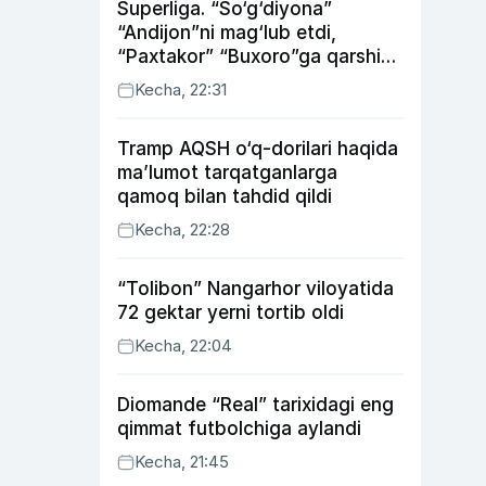
Superliga. “So‘g‘diyona”
“Andijon”ni mag‘lub etdi,
“Paxtakor” “Buxoro”ga qarshi
bahsda g‘alabani qo‘ldan
Kecha, 22:31
chiqardi
Tramp AQSH o‘q-dorilari haqida
ma’lumot tarqatganlarga
qamoq bilan tahdid qildi
Kecha, 22:28
“Tolibon” Nangarhor viloyatida
72 gektar yerni tortib oldi
Kecha, 22:04
Diomande “Real” tarixidagi eng
qimmat futbolchiga aylandi
Kecha, 21:45