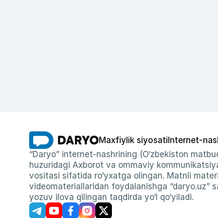
Maxfiylik siyosati
Internet-nas
“Daryo” internet-nashrining (O‘zbekiston matbuo
huzuridagi Axborot va ommaviy kommunikatsiyal
vositasi sifatida ro‘yxatga olingan. Matnli materi
videomateriallaridan foydalanishga “daryo.uz” sa
yozuv ilova qilingan taqdirda yo‘l qo‘yiladi.