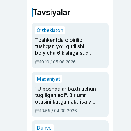
Tavsiyalar
O‘zbekiston
Toshkentda o‘pirilib
tushgan yo‘l qurilishi
bo‘yicha 6 kishiga sud
hukmi o‘qildi
10:10 / 05.08.2026
Madaniyat
“U boshqalar baxti uchun
tug‘ilgan edi”. Bir umr
otasini kutgan aktrisa va
dublyaj ustasi Rimma
13:55 / 04.08.2026
Ahmedovaning
sinovlarga to‘la hayoti
Dunyo