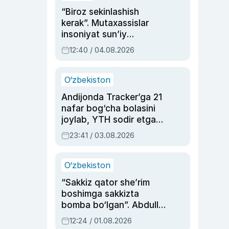
“Biroz sekinlashish
kerak”. Mutaxassislar
insoniyat sun’iy
intellektni boshqara
12:40 / 04.08.2026
olmay qolishidan xavotir
bildirdi
O‘zbekiston
Andijonda Tracker’ga 21
nafar bog‘cha bolasini
joylab, YTH sodir etgan
ayolga sud hukmi o‘qildi
23:41 / 03.08.2026
O‘zbekiston
“Sakkiz qator she’rim
boshimga sakkizta
bomba bo‘lgan”. Abdulla
Oripovni siyosiy
12:24 / 01.08.2026
ayblovlardan asrab