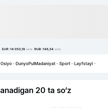
EUR :
RUB :
14 053,18
146,54
so'm
so'm
 Osiyo
Dunyo
Pul
Madaniyat
Sport
Layfstayl
‘llanadigan 20 ta so‘z