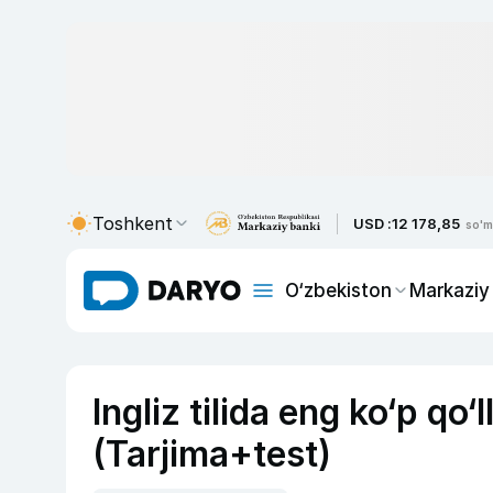
Toshkent
USD :
12 178,85
so'm
O‘zbekiston
Markaziy
Ingliz tilida eng ko‘p qo
(Tarjima+test)