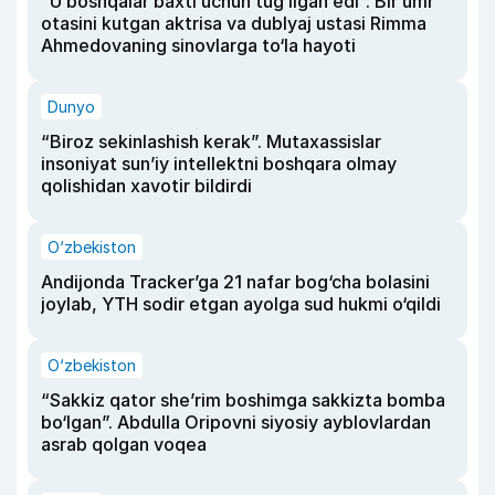
“U boshqalar baxti uchun tug‘ilgan edi”. Bir umr
otasini kutgan aktrisa va dublyaj ustasi Rimma
Ahmedovaning sinovlarga to‘la hayoti
Dunyo
“Biroz sekinlashish kerak”. Mutaxassislar
insoniyat sun’iy intellektni boshqara olmay
qolishidan xavotir bildirdi
O‘zbekiston
Andijonda Tracker’ga 21 nafar bog‘cha bolasini
joylab, YTH sodir etgan ayolga sud hukmi o‘qildi
O‘zbekiston
“Sakkiz qator she’rim boshimga sakkizta bomba
bo‘lgan”. Abdulla Oripovni siyosiy ayblovlardan
asrab qolgan voqea