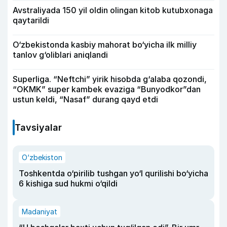
Avstraliyada 150 yil oldin olingan kitob kutubxonaga
qaytarildi
O‘zbekistonda kasbiy mahorat bo‘yicha ilk milliy
tanlov g‘oliblari aniqlandi
Superliga. “Neftchi” yirik hisobda g‘alaba qozondi,
“OKMK” super kambek evaziga “Bunyodkor”dan
ustun keldi, “Nasaf” durang qayd etdi
Tavsiyalar
O‘zbekiston
Toshkentda o‘pirilib tushgan yo‘l qurilishi bo‘yicha
6 kishiga sud hukmi o‘qildi
Madaniyat