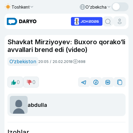
Toshkent
O‘zbekcha
Shavkat Mirziyoyev: Buxoro qorako‘li
avvallari brend edi (video)
O‘zbekiston
20:05 / 20.02.2018
698
0
0
abdulla
Izohlar