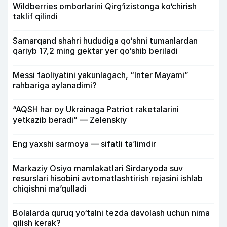
Wildberries omborlarini Qirg‘izistonga ko‘chirish
taklif qilindi
Samarqand shahri hududiga qo‘shni tumanlardan
qariyb 17,2 ming gektar yer qo‘shib beriladi
Messi faoliyatini yakunlagach, “Inter Mayami”
rahbariga aylanadimi?
“AQSH har oy Ukrainaga Patriot raketalarini
yetkazib beradi” — Zelenskiy
Eng yaxshi sarmoya — sifatli ta’limdir
Markaziy Osiyo mamlakatlari Sirdaryoda suv
resurslari hisobini avtomatlashtirish rejasini ishlab
chiqishni ma’qulladi
Bolalarda quruq yo‘talni tezda davolash uchun nima
qilish kerak?