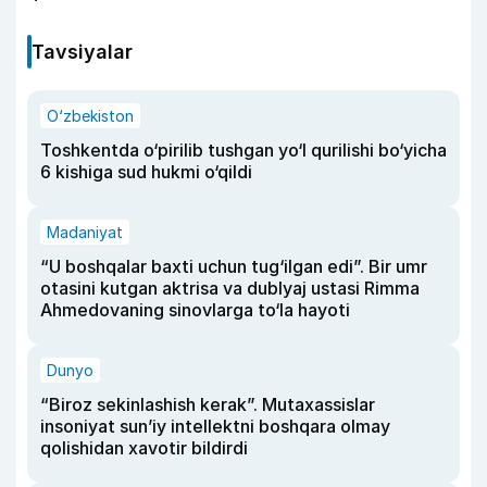
Tavsiyalar
O‘zbekiston
Toshkentda o‘pirilib tushgan yo‘l qurilishi bo‘yicha
6 kishiga sud hukmi o‘qildi
Madaniyat
“U boshqalar baxti uchun tug‘ilgan edi”. Bir umr
otasini kutgan aktrisa va dublyaj ustasi Rimma
Ahmedovaning sinovlarga to‘la hayoti
Dunyo
“Biroz sekinlashish kerak”. Mutaxassislar
insoniyat sun’iy intellektni boshqara olmay
qolishidan xavotir bildirdi