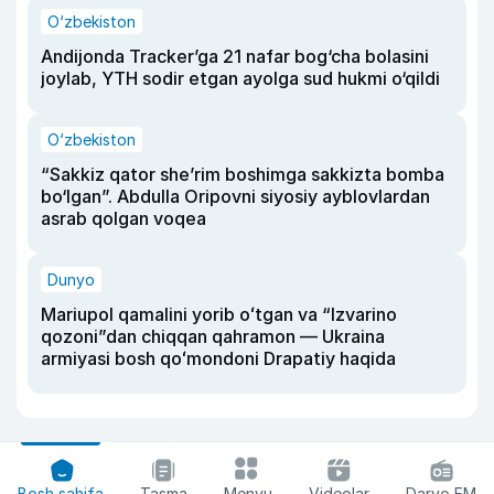
O‘zbekiston
Andijonda Tracker’ga 21 nafar bog‘cha bolasini
joylab, YTH sodir etgan ayolga sud hukmi o‘qildi
O‘zbekiston
“Sakkiz qator she’rim boshimga sakkizta bomba
bo‘lgan”. Abdulla Oripovni siyosiy ayblovlardan
asrab qolgan voqea
Dunyo
Mariupol qamalini yorib oʻtgan va “Izvarino
qozoni”dan chiqqan qahramon — Ukraina
armiyasi bosh qoʻmondoni Drapatiy haqida
Bosh sahifa
Tasma
Menyu
Videolar
Daryo FM