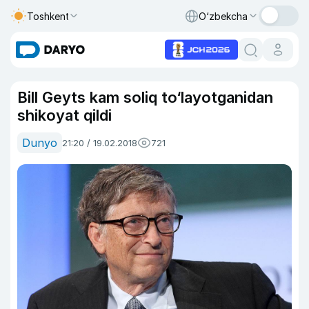
Toshkent
O‘zbekcha
Bill Geyts kam soliq to‘layotganidan
shikoyat qildi
Dunyo
21:20 / 19.02.2018
721