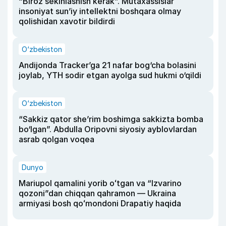
“Biroz sekinlashish kerak”. Mutaxassislar
insoniyat sun’iy intellektni boshqara olmay
qolishidan xavotir bildirdi
O‘zbekiston
Andijonda Tracker’ga 21 nafar bog‘cha bolasini
joylab, YTH sodir etgan ayolga sud hukmi o‘qildi
O‘zbekiston
“Sakkiz qator she’rim boshimga sakkizta bomba
bo‘lgan”. Abdulla Oripovni siyosiy ayblovlardan
asrab qolgan voqea
Dunyo
Mariupol qamalini yorib oʻtgan va “Izvarino
qozoni”dan chiqqan qahramon — Ukraina
armiyasi bosh qoʻmondoni Drapatiy haqida