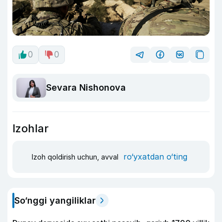
0
0
Sevara Nishonova
Izohlar
ro‘yxatdan o‘ting
Izoh qoldirish uchun, avval
So‘nggi yangiliklar