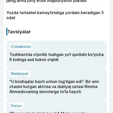
jamg‘arma joriy etish majburiyatini yukladi
Yozda terlashni kamaytirishga yordam beradigan 3
odat
Tavsiyalar
O‘zbekiston
Toshkentda o‘pirilib tushgan yo‘l qurilishi bo‘yicha
6 kishiga sud hukmi o‘qildi
Madaniyat
“U boshqalar baxti uchun tug‘ilgan edi”. Bir umr
otasini kutgan aktrisa va dublyaj ustasi Rimma
Ahmedovaning sinovlarga to‘la hayoti
Dunyo