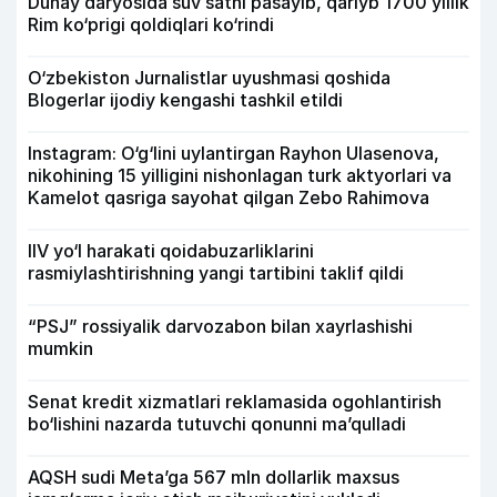
Dunay daryosida suv sathi pasayib, qariyb 1700 yillik
Rim ko‘prigi qoldiqlari ko‘rindi
O‘zbekiston Jurnalistlar uyushmasi qoshida
Blogerlar ijodiy kengashi tashkil etildi
Instagram: O‘g‘lini uylantirgan Rayhon Ulasenova,
nikohining 15 yilligini nishonlagan turk aktyorlari va
Kamelot qasriga sayohat qilgan Zebo Rahimova
IIV yo‘l harakati qoidabuzarliklarini
rasmiylashtirishning yangi tartibini taklif qildi
“PSJ” rossiyalik darvozabon bilan xayrlashishi
mumkin
Senat kredit xizmatlari reklamasida ogohlantirish
bo‘lishini nazarda tutuvchi qonunni ma’qulladi
AQSH sudi Meta’ga 567 mln dollarlik maxsus