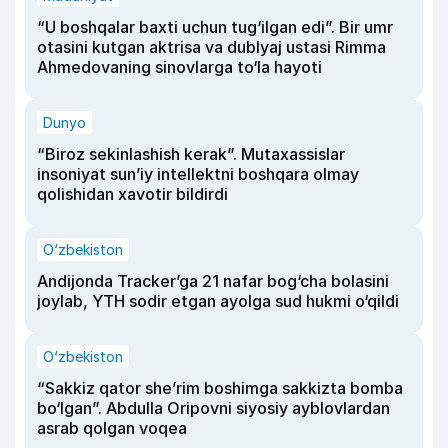
“U boshqalar baxti uchun tug‘ilgan edi”. Bir umr
otasini kutgan aktrisa va dublyaj ustasi Rimma
Ahmedovaning sinovlarga to‘la hayoti
Dunyo
“Biroz sekinlashish kerak”. Mutaxassislar
insoniyat sun’iy intellektni boshqara olmay
qolishidan xavotir bildirdi
O‘zbekiston
Andijonda Tracker’ga 21 nafar bog‘cha bolasini
joylab, YTH sodir etgan ayolga sud hukmi o‘qildi
O‘zbekiston
“Sakkiz qator she’rim boshimga sakkizta bomba
bo‘lgan”. Abdulla Oripovni siyosiy ayblovlardan
asrab qolgan voqea