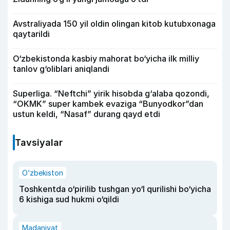
Avstraliyada 150 yil oldin olingan kitob kutubxonaga
qaytarildi
O‘zbekistonda kasbiy mahorat bo‘yicha ilk milliy
tanlov g‘oliblari aniqlandi
Superliga. “Neftchi” yirik hisobda g‘alaba qozondi,
“OKMK” super kambek evaziga “Bunyodkor”dan
ustun keldi, “Nasaf” durang qayd etdi
Tavsiyalar
O‘zbekiston
Toshkentda o‘pirilib tushgan yo‘l qurilishi bo‘yicha
6 kishiga sud hukmi o‘qildi
Madaniyat