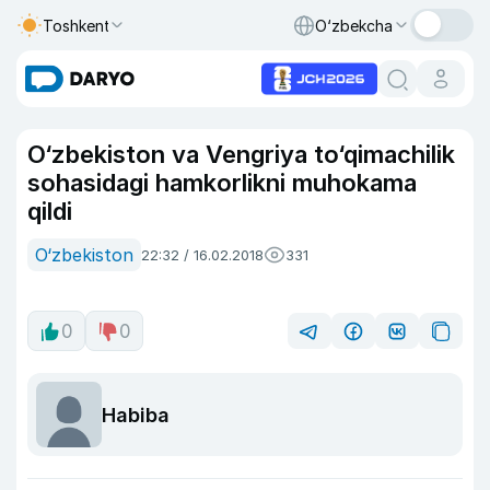
Toshkent
O‘zbekcha
O‘zbekiston va Vengriya to‘qimachilik
sohasidagi hamkorlikni muhokama
qildi
O‘zbekiston
22:32 / 16.02.2018
331
0
0
Habiba