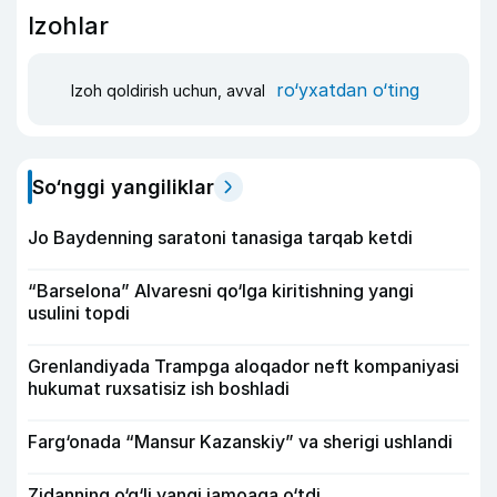
Izohlar
ro‘yxatdan o‘ting
Izoh qoldirish uchun, avval
So‘nggi yangiliklar
Jo Baydenning saratoni tanasiga tarqab ketdi
“Barselona” Alvaresni qo‘lga kiritishning yangi
usulini topdi
Grenlandiyada Trampga aloqador neft kompaniyasi
hukumat ruxsatisiz ish boshladi
Farg‘onada “Mansur Kazanskiy” va sherigi ushlandi
Zidanning o‘g‘li yangi jamoaga o‘tdi