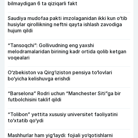
bilmaydigan 6 ta qiziqarli fakt
Saudiya mudofaa pakti imzolaganidan ikki kun o‘tib
husiylar qirollikning neftni qayta ishlash zavodiga
hujum qildi
“Tansoqchi”: Gollivudning eng yaxshi
melodramalaridan birining kadr ortida qolib ketgan
voqealari
O‘zbekiston va Qirg‘iziston pensiya to‘lovlari
bo‘yicha kelishuvga erishdi
“Barselona” Rodri uchun “Manchester Siti”ga bir
futbolchisini taklif qildi
“Tolibon” yettita xususiy universitet faoliyatini
to‘xtatib qo‘ydi
Mashhurlar ham yig‘laydi: fojiali yo‘qotishlarni