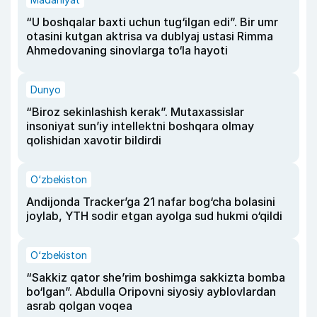
“U boshqalar baxti uchun tug‘ilgan edi”. Bir umr
otasini kutgan aktrisa va dublyaj ustasi Rimma
Ahmedovaning sinovlarga to‘la hayoti
Dunyo
“Biroz sekinlashish kerak”. Mutaxassislar
insoniyat sun’iy intellektni boshqara olmay
qolishidan xavotir bildirdi
O‘zbekiston
Andijonda Tracker’ga 21 nafar bog‘cha bolasini
joylab, YTH sodir etgan ayolga sud hukmi o‘qildi
O‘zbekiston
“Sakkiz qator she’rim boshimga sakkizta bomba
bo‘lgan”. Abdulla Oripovni siyosiy ayblovlardan
asrab qolgan voqea