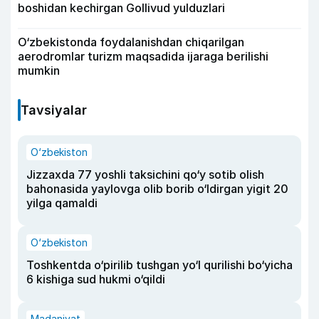
boshidan kechirgan Gollivud yulduzlari
O‘zbekistonda foydalanishdan chiqarilgan
aerodromlar turizm maqsadida ijaraga berilishi
mumkin
Tavsiyalar
O‘zbekiston
Jizzaxda 77 yoshli taksichini qo‘y sotib olish
bahonasida yaylovga olib borib o‘ldirgan yigit 20
yilga qamaldi
O‘zbekiston
Toshkentda o‘pirilib tushgan yo‘l qurilishi bo‘yicha
6 kishiga sud hukmi o‘qildi
Madaniyat