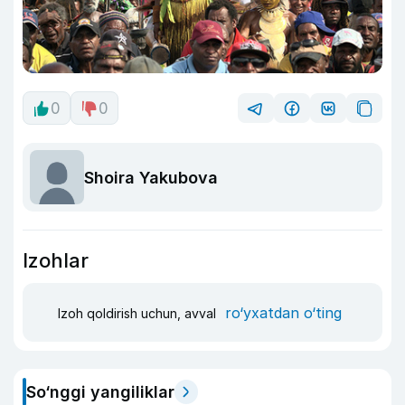
0
0
Shoira Yakubova
Izohlar
ro‘yxatdan o‘ting
Izoh qoldirish uchun, avval
So‘nggi yangiliklar