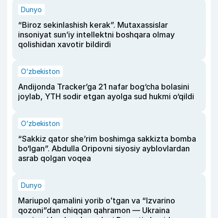
Dunyo
“Biroz sekinlashish kerak”. Mutaxassislar
insoniyat sun’iy intellektni boshqara olmay
qolishidan xavotir bildirdi
O‘zbekiston
Andijonda Tracker’ga 21 nafar bog‘cha bolasini
joylab, YTH sodir etgan ayolga sud hukmi o‘qildi
O‘zbekiston
“Sakkiz qator she’rim boshimga sakkizta bomba
bo‘lgan”. Abdulla Oripovni siyosiy ayblovlardan
asrab qolgan voqea
Dunyo
Mariupol qamalini yorib oʻtgan va “Izvarino
qozoni”dan chiqqan qahramon — Ukraina