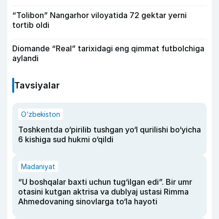
“Tolibon” Nangarhor viloyatida 72 gektar yerni
tortib oldi
Diomande “Real” tarixidagi eng qimmat futbolchiga
aylandi
Tavsiyalar
O‘zbekiston
Toshkentda o‘pirilib tushgan yo‘l qurilishi bo‘yicha
6 kishiga sud hukmi o‘qildi
Madaniyat
“U boshqalar baxti uchun tug‘ilgan edi”. Bir umr
otasini kutgan aktrisa va dublyaj ustasi Rimma
Ahmedovaning sinovlarga to‘la hayoti