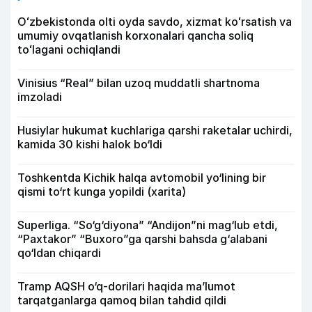
Oʻzbekistonda olti oyda savdo, xizmat koʻrsatish va
umumiy ovqatlanish korxonalari qancha soliq
toʻlagani ochiqlandi
Vinisius “Real” bilan uzoq muddatli shartnoma
imzoladi
Husiylar hukumat kuchlariga qarshi raketalar uchirdi,
kamida 30 kishi halok bo‘ldi
Toshkentda Kichik halqa avtomobil yo‘lining bir
qismi to‘rt kunga yopildi (xarita)
Superliga. “So‘g‘diyona” “Andijon”ni mag‘lub etdi,
“Paxtakor” “Buxoro”ga qarshi bahsda g‘alabani
qo‘ldan chiqardi
Tramp AQSH o‘q-dorilari haqida ma’lumot
tarqatganlarga qamoq bilan tahdid qildi