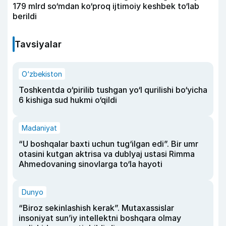
179 mlrd so‘mdan ko‘proq ijtimoiy keshbek to‘lab
berildi
Tavsiyalar
O‘zbekiston
Toshkentda o‘pirilib tushgan yo‘l qurilishi bo‘yicha
6 kishiga sud hukmi o‘qildi
Madaniyat
“U boshqalar baxti uchun tug‘ilgan edi”. Bir umr
otasini kutgan aktrisa va dublyaj ustasi Rimma
Ahmedovaning sinovlarga to‘la hayoti
Dunyo
“Biroz sekinlashish kerak”. Mutaxassislar
insoniyat sun’iy intellektni boshqara olmay