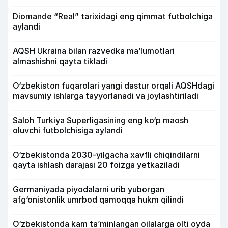
Diomande “Real” tarixidagi eng qimmat futbolchiga
aylandi
AQSH Ukraina bilan razvedka ma’lumotlari
almashishni qayta tikladi
O‘zbekiston fuqarolari yangi dastur orqali AQSHdagi
mavsumiy ishlarga tayyorlanadi va joylashtiriladi
Saloh Turkiya Superligasining eng ko‘p maosh
oluvchi futbolchisiga aylandi
O‘zbekistonda 2030-yilgacha xavfli chiqindilarni
qayta ishlash darajasi 20 foizga yetkaziladi
Germaniyada piyodalarni urib yuborgan
afg‘onistonlik umrbod qamoqqa hukm qilindi
O‘zbekistonda kam ta’minlangan oilalarga olti oyda