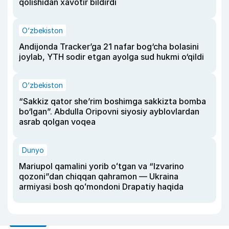
qolishidan xavotir bildirdi
O‘zbekiston
Andijonda Tracker’ga 21 nafar bog‘cha bolasini
joylab, YTH sodir etgan ayolga sud hukmi o‘qildi
O‘zbekiston
“Sakkiz qator she’rim boshimga sakkizta bomba
bo‘lgan”. Abdulla Oripovni siyosiy ayblovlardan
asrab qolgan voqea
Dunyo
Mariupol qamalini yorib oʻtgan va “Izvarino
qozoni”dan chiqqan qahramon — Ukraina
armiyasi bosh qoʻmondoni Drapatiy haqida