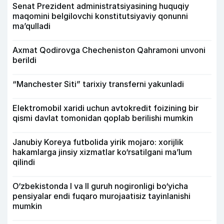
Senat Prezident administratsiyasining huquqiy
maqomini belgilovchi konstitutsiyaviy qonunni
ma’qulladi
Axmat Qodirovga Checheniston Qahramoni unvoni
berildi
“Manchester Siti” tarixiy transferni yakunladi
Elektromobil xaridi uchun avtokredit foizining bir
qismi davlat tomonidan qoplab berilishi mumkin
Janubiy Koreya futbolida yirik mojaro: xorijlik
hakamlarga jinsiy xizmatlar ko‘rsatilgani ma’lum
qilindi
O‘zbekistonda I va II guruh nogironligi bo‘yicha
pensiyalar endi fuqaro murojaatisiz tayinlanishi
mumkin