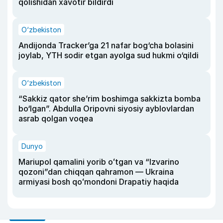
qolishidan xavotir bildirdi
O‘zbekiston
Andijonda Tracker’ga 21 nafar bog‘cha bolasini
joylab, YTH sodir etgan ayolga sud hukmi o‘qildi
O‘zbekiston
“Sakkiz qator she’rim boshimga sakkizta bomba
bo‘lgan”. Abdulla Oripovni siyosiy ayblovlardan
asrab qolgan voqea
Dunyo
Mariupol qamalini yorib oʻtgan va “Izvarino
qozoni”dan chiqqan qahramon — Ukraina
armiyasi bosh qoʻmondoni Drapatiy haqida