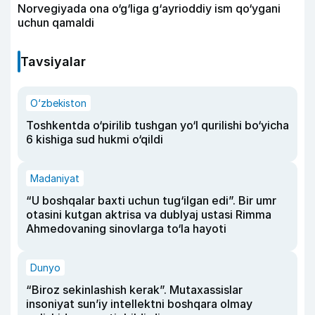
Norvegiyada ona o‘g‘liga g‘ayrioddiy ism qo‘ygani
uchun qamaldi
Tavsiyalar
O‘zbekiston
Toshkentda o‘pirilib tushgan yo‘l qurilishi bo‘yicha
6 kishiga sud hukmi o‘qildi
Madaniyat
“U boshqalar baxti uchun tug‘ilgan edi”. Bir umr
otasini kutgan aktrisa va dublyaj ustasi Rimma
Ahmedovaning sinovlarga to‘la hayoti
Dunyo
“Biroz sekinlashish kerak”. Mutaxassislar
insoniyat sun’iy intellektni boshqara olmay