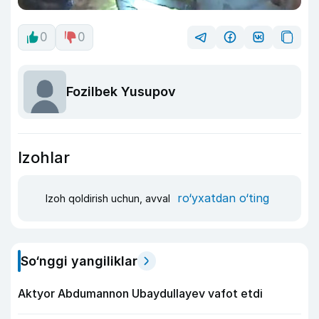
0
0
Fozilbek Yusupov
Izohlar
ro‘yxatdan o‘ting
Izoh qoldirish uchun, avval
So‘nggi yangiliklar
Aktyor Abdu­mannon Ubaydullayev vafot etdi