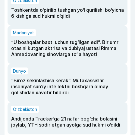
O‘zbekiston
Toshkentda o‘pirilib tushgan yo‘l qurilishi bo‘yicha
6 kishiga sud hukmi o‘qildi
Madaniyat
“U boshqalar baxti uchun tug‘ilgan edi”. Bir umr
otasini kutgan aktrisa va dublyaj ustasi Rimma
Ahmedovaning sinovlarga to‘la hayoti
Dunyo
“Biroz sekinlashish kerak”. Mutaxassislar
insoniyat sun’iy intellektni boshqara olmay
qolishidan xavotir bildirdi
O‘zbekiston
Andijonda Tracker’ga 21 nafar bog‘cha bolasini
joylab, YTH sodir etgan ayolga sud hukmi o‘qildi