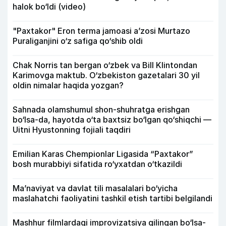
halok bo‘ldi (video)
"Paxtakor" Eron terma jamoasi a’zosi Murtazo
Puraliganjini o‘z safiga qo‘shib oldi
Chak Norris tan bergan o‘zbek va Bill Klintondan
Karimovga maktub. O‘zbekiston gazetalari 30 yil
oldin nimalar haqida yozgan?
Sahnada olamshumul shon-shuhratga erishgan
bo‘lsa-da, hayotda o‘ta baxtsiz bo‘lgan qo‘shiqchi —
Uitni Hyustonning fojiali taqdiri
Emilian Karas Chempionlar Ligasida “Paxtakor”
bosh murabbiyi sifatida ro‘yxatdan o‘tkazildi
Ma’naviyat va davlat tili masalalari bo‘yicha
maslahatchi faoliyatini tashkil etish tartibi belgilandi
Mashhur filmlardagi improvizatsiya qilingan bo‘lsa-