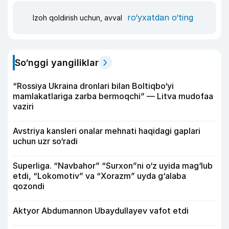
ro‘yxatdan o‘ting
Izoh qoldirish uchun, avval
So‘nggi yangiliklar
“Rossiya Ukraina dronlari bilan Boltiqbo‘yi
mamlakatlariga zarba bermoqchi” — Litva mudofaa
vaziri
Avstriya kansleri onalar mehnati haqidagi gaplari
uchun uzr so‘radi
Superliga. “Navbahor” “Surxon”ni o‘z uyida mag‘lub
etdi, “Lokomotiv” va “Xorazm” uyda g‘alaba
qozondi
Aktyor Abdu­mannon Ubaydullayev vafot etdi