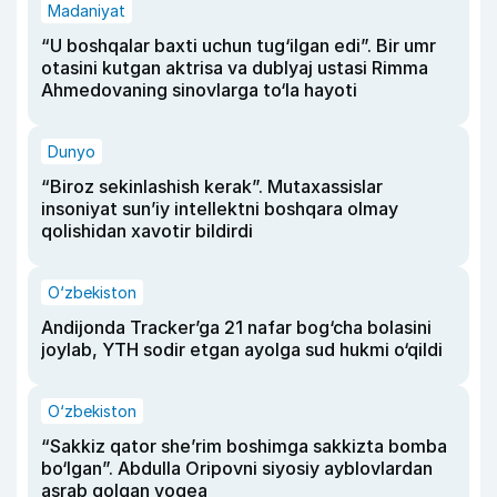
Madaniyat
“U boshqalar baxti uchun tug‘ilgan edi”. Bir umr
otasini kutgan aktrisa va dublyaj ustasi Rimma
Ahmedovaning sinovlarga to‘la hayoti
Dunyo
“Biroz sekinlashish kerak”. Mutaxassislar
insoniyat sun’iy intellektni boshqara olmay
qolishidan xavotir bildirdi
O‘zbekiston
Andijonda Tracker’ga 21 nafar bog‘cha bolasini
joylab, YTH sodir etgan ayolga sud hukmi o‘qildi
O‘zbekiston
“Sakkiz qator she’rim boshimga sakkizta bomba
bo‘lgan”. Abdulla Oripovni siyosiy ayblovlardan
asrab qolgan voqea