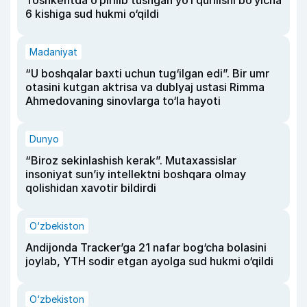
Toshkentda o‘pirilib tushgan yo‘l qurilishi bo‘yicha
6 kishiga sud hukmi o‘qildi
Madaniyat
“U boshqalar baxti uchun tug‘ilgan edi”. Bir umr
otasini kutgan aktrisa va dublyaj ustasi Rimma
Ahmedovaning sinovlarga to‘la hayoti
Dunyo
“Biroz sekinlashish kerak”. Mutaxassislar
insoniyat sun’iy intellektni boshqara olmay
qolishidan xavotir bildirdi
O‘zbekiston
Andijonda Tracker’ga 21 nafar bog‘cha bolasini
joylab, YTH sodir etgan ayolga sud hukmi o‘qildi
O‘zbekiston