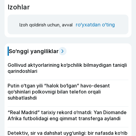
Izohlar
ro‘yxatdan o‘ting
Izoh qoldirish uchun, avval
So‘nggi yangiliklar
Gollivud aktyorlarining ko‘pchilik bilmaydigan taniqli
qarindoshlari
Putin o‘tgan yili “halok bo‘lgan” havo-desant
qo‘shinlari polkovnigi bilan telefon orqali
suhbatlashdi
“Real Madrid” tarixiy rekord o‘rnatdi: Yan Diomande
Afrika futbolidagi eng qimmat transferga aylandi
Detektiv, sir va dahshat uyg‘unligi: bir nafasda ko‘rib