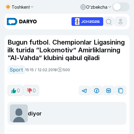
Toshkent
O‘zbekcha
Bugun futbol. Chempionlar Ligasining
ilk turida “Lokomotiv” Amirliklarning
“Al-Vahda” klubini qabul qiladi
Sport
15:15 / 12.02.2018
500
0
0
diyor