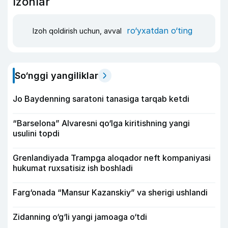
Izohlar
ro‘yxatdan o‘ting
Izoh qoldirish uchun, avval
So‘nggi yangiliklar
Jo Baydenning saratoni tanasiga tarqab ketdi
“Barselona” Alvaresni qo‘lga kiritishning yangi
usulini topdi
Grenlandiyada Trampga aloqador neft kompaniyasi
hukumat ruxsatisiz ish boshladi
Farg‘onada “Mansur Kazanskiy” va sherigi ushlandi
Zidanning o‘g‘li yangi jamoaga o‘tdi