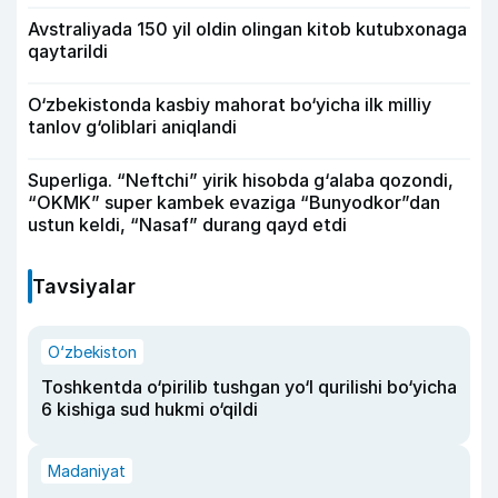
Avstraliyada 150 yil oldin olingan kitob kutubxonaga
qaytarildi
O‘zbekistonda kasbiy mahorat bo‘yicha ilk milliy
tanlov g‘oliblari aniqlandi
Superliga. “Neftchi” yirik hisobda g‘alaba qozondi,
“OKMK” super kambek evaziga “Bunyodkor”dan
ustun keldi, “Nasaf” durang qayd etdi
Tavsiyalar
O‘zbekiston
Toshkentda o‘pirilib tushgan yo‘l qurilishi bo‘yicha
6 kishiga sud hukmi o‘qildi
Madaniyat