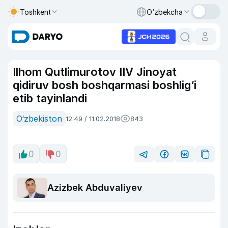
Toshkent
O‘zbekcha
Ilhom Qutlimurotov IIV Jinoyat
qidiruv bosh boshqarmasi boshlig‘i
etib tayinlandi
O‘zbekiston
12:49 / 11.02.2018
843
0
0
Azizbek Abduvaliyev