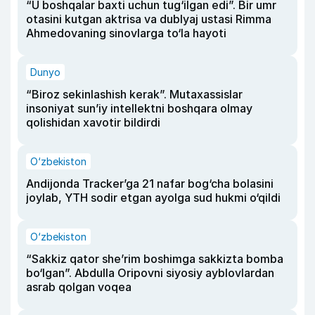
“U boshqalar baxti uchun tug‘ilgan edi”. Bir umr
otasini kutgan aktrisa va dublyaj ustasi Rimma
Ahmedovaning sinovlarga to‘la hayoti
Dunyo
“Biroz sekinlashish kerak”. Mutaxassislar
insoniyat sun’iy intellektni boshqara olmay
qolishidan xavotir bildirdi
O‘zbekiston
Andijonda Tracker’ga 21 nafar bog‘cha bolasini
joylab, YTH sodir etgan ayolga sud hukmi o‘qildi
O‘zbekiston
“Sakkiz qator she’rim boshimga sakkizta bomba
bo‘lgan”. Abdulla Oripovni siyosiy ayblovlardan
asrab qolgan voqea