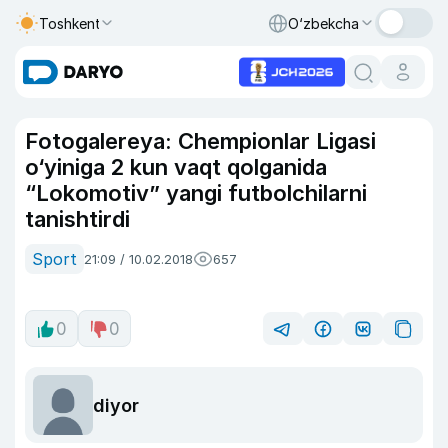
Toshkent
O‘zbekcha
Fotogalereya: Chempionlar Ligasi
o‘yiniga 2 kun vaqt qolganida
“Lokomotiv” yangi futbolchilarni
tanishtirdi
Sport
21:09 / 10.02.2018
657
0
0
diyor