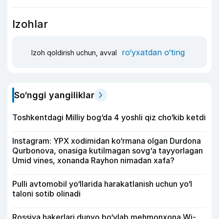
Izohlar
ro‘yxatdan o‘ting
Izoh qoldirish uchun, avval
So‘nggi yangiliklar
Toshkentdagi Milliy bog‘da 4 yoshli qiz cho‘kib ketdi
Instagram: YPX xodimidan ko‘rmana olgan Durdona
Qurbonova, onasiga kutilmagan sovg‘a tayyorlagan
Umid vines, xonanda Rayhon nimadan xafa?
Pulli avtomobil yo‘llarida harakatlanish uchun yo‘l
taloni sotib olinadi
Rossiya hakerlari dunyo bo‘ylab mehmonxona Wi-