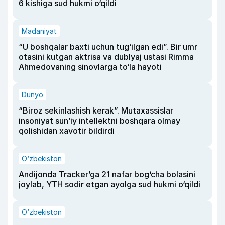
6 kishiga sud hukmi o‘qildi
Madaniyat
“U boshqalar baxti uchun tug‘ilgan edi”. Bir umr
otasini kutgan aktrisa va dublyaj ustasi Rimma
Ahmedovaning sinovlarga to‘la hayoti
Dunyo
“Biroz sekinlashish kerak”. Mutaxassislar
insoniyat sun’iy intellektni boshqara olmay
qolishidan xavotir bildirdi
O‘zbekiston
Andijonda Tracker’ga 21 nafar bog‘cha bolasini
joylab, YTH sodir etgan ayolga sud hukmi o‘qildi
O‘zbekiston