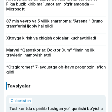
Fi’ga buzib kirib ma’lumotlarni o‘g‘irlamoqda —
Microsoft
87 mln yevro va 5 yillik shartnoma: “Arsenal” Bruno
transferini ijobiy hal qildi
Xitoyga kirish va chiqish qoidalari kuchaytiriladi
Marvel “Qasoskorlar: Doktor Dum” filmining ilk
treylerini namoyish etdi
“O‘zgidromet” 7-avgustga ob-havo prognozini e’lon
qildi
Tavsiyalar
O‘zbekiston
Toshkentda o‘pirilib tushgan yo‘l qurilishi bo‘yicha