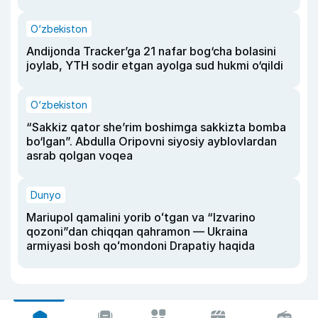
O‘zbekiston
Andijonda Tracker’ga 21 nafar bog‘cha bolasini
joylab, YTH sodir etgan ayolga sud hukmi o‘qildi
O‘zbekiston
“Sakkiz qator she’rim boshimga sakkizta bomba
bo‘lgan”. Abdulla Oripovni siyosiy ayblovlardan
asrab qolgan voqea
Dunyo
Mariupol qamalini yorib oʻtgan va “Izvarino
qozoni”dan chiqqan qahramon — Ukraina
armiyasi bosh qoʻmondoni Drapatiy haqida