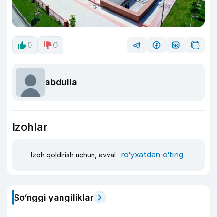
0
0
abdulla
Izohlar
ro‘yxatdan o‘ting
Izoh qoldirish uchun, avval
So‘nggi yangiliklar