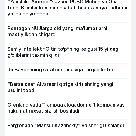
“Yaxshilik Airdropi”: Uzum, PUBG Mobile va Ona
fondi Bilimlar kuni munosabati bilan xayriya tadbirini
yo‘lga qo‘ymoqda
Pentagon NUJlarga oid yangi maʼlumotlarni
maxfiylikdan chiqardi
Sun’iy intellekt “Oltin to‘p”ning kelgusi 15 yildagi
g‘oliblarini taxmin qildi
Jo Baydenning saratoni tanasiga tarqab ketdi
“Barselona” Alvaresni qo‘lga kiritishning yangi
usulini topdi
Grenlandiyada Trampga aloqador neft kompaniyasi
hukumat ruxsatisiz ish boshladi
Farg‘onada “Mansur Kazanskiy” va sherigi ushlandi