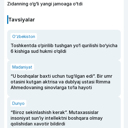
Zidanning o‘g‘li yangi jamoaga o‘tdi
Tavsiyalar
O‘zbekiston
Toshkentda o‘pirilib tushgan yo‘l qurilishi bo‘yicha
6 kishiga sud hukmi o‘qildi
Madaniyat
“U boshqalar baxti uchun tug‘ilgan edi”. Bir umr
otasini kutgan aktrisa va dublyaj ustasi Rimma
Ahmedovaning sinovlarga to‘la hayoti
Dunyo
“Biroz sekinlashish kerak”. Mutaxassislar
insoniyat sun’iy intellektni boshqara olmay
qolishidan xavotir bildirdi