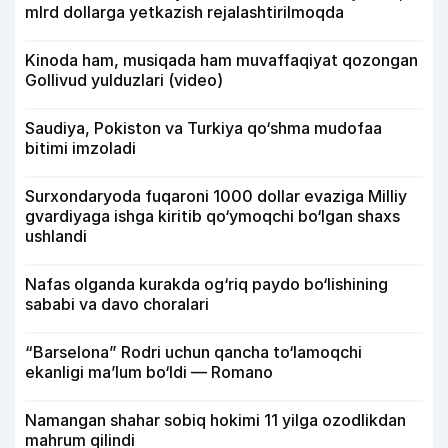
mlrd dollarga yetkazish rejalashtirilmoqda
Kinoda ham, musiqada ham muvaffaqiyat qozongan
Gollivud yulduzlari (video)
Saudiya, Pokiston va Turkiya qo‘shma mudofaa
bitimi imzoladi
Surxondaryoda fuqaroni 1000 dollar evaziga Milliy
gvardiyaga ishga kiritib qo‘ymoqchi bo‘lgan shaxs
ushlandi
Nafas olganda kurakda og‘riq paydo bo‘lishining
sababi va davo choralari
“Barselona” Rodri uchun qancha to‘lamoqchi
ekanligi ma’lum bo‘ldi — Romano
Namangan shahar sobiq hokimi 11 yilga ozodlikdan
mahrum qilindi