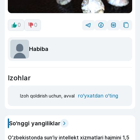
0
0
Habiba
Izohlar
ro‘yxatdan o‘ting
Izoh qoldirish uchun, avval
So‘nggi yangiliklar
Oʻzbekistonda sunʼiy intellekt xizmatlari hajmini 1,5