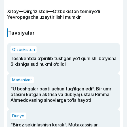
Xitoy—Qirg‘iziston—O‘zbekiston temiryo‘li
Yevropagacha uzaytirilishi mumkin
Tavsiyalar
O‘zbekiston
Toshkentda o‘pirilib tushgan yo‘l qurilishi bo‘yicha
6 kishiga sud hukmi o‘qildi
Madaniyat
“U boshqalar baxti uchun tug‘ilgan edi”. Bir umr
otasini kutgan aktrisa va dublyaj ustasi Rimma
Ahmedovaning sinovlarga to‘la hayoti
Dunyo
“Biroz sekinlashish kerak”. Mutaxassislar