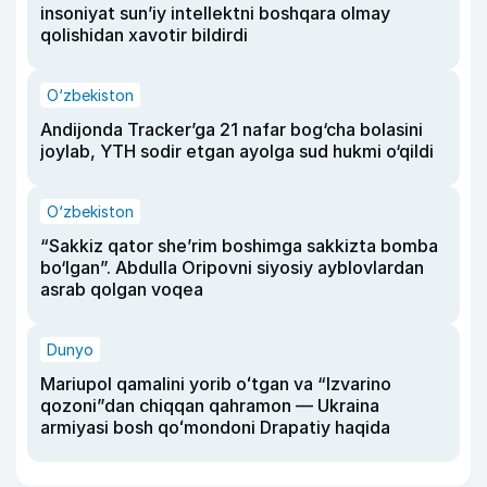
insoniyat sun’iy intellektni boshqara olmay
qolishidan xavotir bildirdi
O‘zbekiston
Andijonda Tracker’ga 21 nafar bog‘cha bolasini
joylab, YTH sodir etgan ayolga sud hukmi o‘qildi
O‘zbekiston
“Sakkiz qator she’rim boshimga sakkizta bomba
bo‘lgan”. Abdulla Oripovni siyosiy ayblovlardan
asrab qolgan voqea
Dunyo
Mariupol qamalini yorib oʻtgan va “Izvarino
qozoni”dan chiqqan qahramon — Ukraina
armiyasi bosh qoʻmondoni Drapatiy haqida