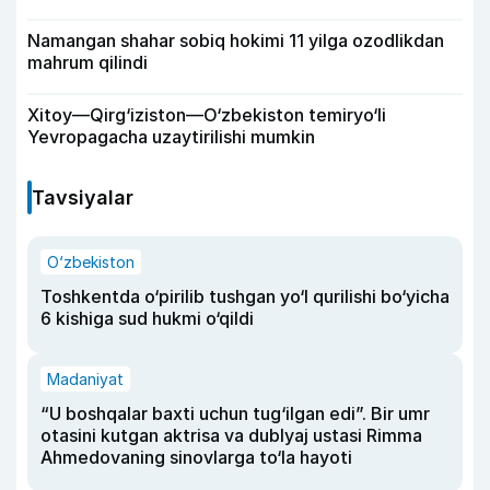
Namangan shahar sobiq hokimi 11 yilga ozodlikdan
mahrum qilindi
Xitoy—Qirg‘iziston—O‘zbekiston temiryo‘li
Yevropagacha uzaytirilishi mumkin
Tavsiyalar
O‘zbekiston
Toshkentda o‘pirilib tushgan yo‘l qurilishi bo‘yicha
6 kishiga sud hukmi o‘qildi
Madaniyat
“U boshqalar baxti uchun tug‘ilgan edi”. Bir umr
otasini kutgan aktrisa va dublyaj ustasi Rimma
Ahmedovaning sinovlarga to‘la hayoti