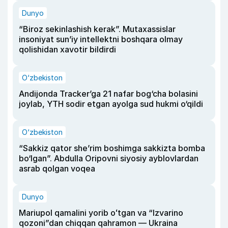
Dunyo
“Biroz sekinlashish kerak”. Mutaxassislar
insoniyat sun’iy intellektni boshqara olmay
qolishidan xavotir bildirdi
O‘zbekiston
Andijonda Tracker’ga 21 nafar bog‘cha bolasini
joylab, YTH sodir etgan ayolga sud hukmi o‘qildi
O‘zbekiston
“Sakkiz qator she’rim boshimga sakkizta bomba
bo‘lgan”. Abdulla Oripovni siyosiy ayblovlardan
asrab qolgan voqea
Dunyo
Mariupol qamalini yorib oʻtgan va “Izvarino
qozoni”dan chiqqan qahramon — Ukraina