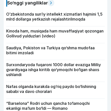
So‘nggi yangiliklar
Oʻzbekistonda sunʼiy intellekt xizmatlari hajmini 1,5
mlrd dollarga yetkazish rejalashtirilmoqda
Kinoda ham, musiqada ham muvaffaqiyat qozongan
Gollivud yulduzlari (video)
Saudiya, Pokiston va Turkiya qo‘shma mudofaa
bitimi imzoladi
Surxondaryoda fuqaroni 1000 dollar evaziga Milliy
gvardiyaga ishga kiritib qo‘ymoqchi bo‘lgan shaxs
ushlandi
Nafas olganda kurakda og‘riq paydo bo‘lishining
sababi va davo choralari
“Barselona” Rodri uchun qancha to‘lamoqchi
ekanligi ma’lum bo‘ldi — Romano