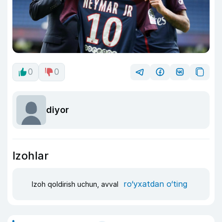
0
0
diyor
Izohlar
ro‘yxatdan o‘ting
Izoh qoldirish uchun, avval