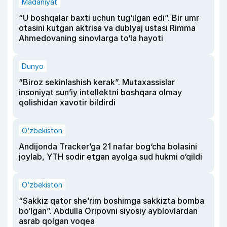
Madaniyat
“U boshqalar baxti uchun tug‘ilgan edi”. Bir umr
otasini kutgan aktrisa va dublyaj ustasi Rimma
Ahmedovaning sinovlarga to‘la hayoti
Dunyo
“Biroz sekinlashish kerak”. Mutaxassislar
insoniyat sun’iy intellektni boshqara olmay
qolishidan xavotir bildirdi
O‘zbekiston
Andijonda Tracker’ga 21 nafar bog‘cha bolasini
joylab, YTH sodir etgan ayolga sud hukmi o‘qildi
O‘zbekiston
“Sakkiz qator she’rim boshimga sakkizta bomba
bo‘lgan”. Abdulla Oripovni siyosiy ayblovlardan
asrab qolgan voqea