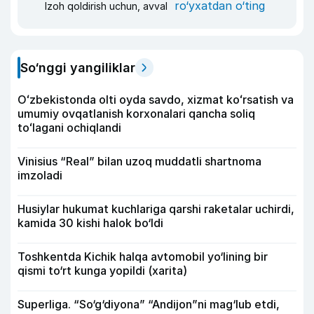
ro‘yxatdan o‘ting
Izoh qoldirish uchun, avval
So‘nggi yangiliklar
Oʻzbekistonda olti oyda savdo, xizmat koʻrsatish va
umumiy ovqatlanish korxonalari qancha soliq
toʻlagani ochiqlandi
Vinisius “Real” bilan uzoq muddatli shartnoma
imzoladi
Husiylar hukumat kuchlariga qarshi raketalar uchirdi,
kamida 30 kishi halok bo‘ldi
Toshkentda Kichik halqa avtomobil yo‘lining bir
qismi to‘rt kunga yopildi (xarita)
Superliga. “So‘g‘diyona” “Andijon”ni mag‘lub etdi,