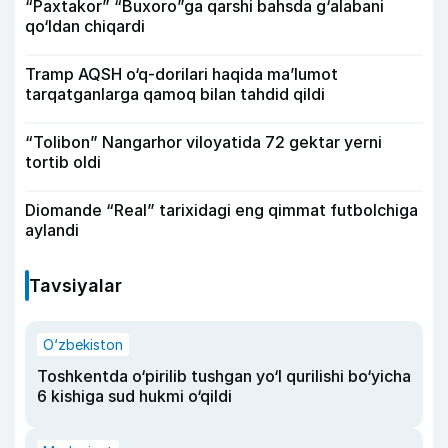
“Paxtakor” “Buxoro”ga qarshi bahsda g‘alabani
qo‘ldan chiqardi
Tramp AQSH o‘q-dorilari haqida ma’lumot
tarqatganlarga qamoq bilan tahdid qildi
“Tolibon” Nangarhor viloyatida 72 gektar yerni
tortib oldi
Diomande “Real” tarixidagi eng qimmat futbolchiga
aylandi
Tavsiyalar
O‘zbekiston
Toshkentda o‘pirilib tushgan yo‘l qurilishi bo‘yicha
6 kishiga sud hukmi o‘qildi