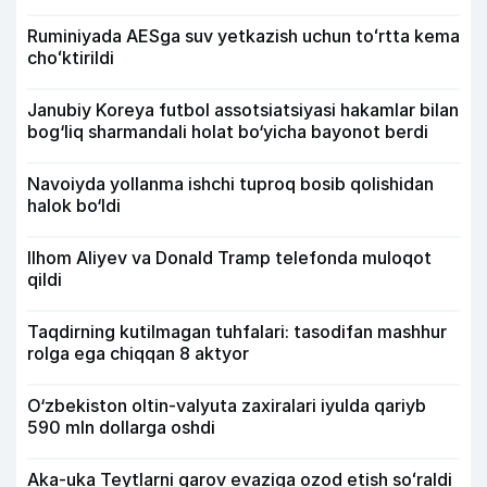
Ruminiyada AESga suv yetkazish uchun toʻrtta kema
choʻktirildi
Janubiy Koreya futbol assotsiatsiyasi hakamlar bilan
bog‘liq sharmandali holat bo‘yicha bayonot berdi
Navoiyda yollanma ishchi tuproq bosib qolishidan
halok bo‘ldi
Ilhom Aliyev va Donald Tramp telefonda muloqot
qildi
Taqdirning kutilmagan tuhfalari: tasodifan mashhur
rolga ega chiqqan 8 aktyor
O‘zbekiston oltin-valyuta zaxiralari iyulda qariyb
590 mln dollarga oshdi
Aka-uka Teytlarni garov evaziga ozod etish soʻraldi