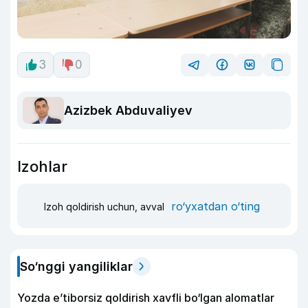
3
0
Azizbek Abduvaliyev
Izohlar
ro‘yxatdan o‘ting
Izoh qoldirish uchun, avval
So‘nggi yangiliklar
Yozda e’tiborsiz qoldirish xavfli bo‘lgan alomatlar