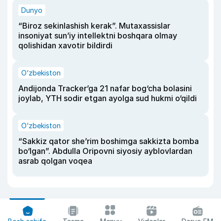
Dunyo
“Biroz sekinlashish kerak”. Mutaxassislar
insoniyat sun’iy intellektni boshqara olmay
qolishidan xavotir bildirdi
O‘zbekiston
Andijonda Tracker’ga 21 nafar bog‘cha bolasini
joylab, YTH sodir etgan ayolga sud hukmi o‘qildi
O‘zbekiston
“Sakkiz qator she’rim boshimga sakkizta bomba
bo‘lgan”. Abdulla Oripovni siyosiy ayblovlardan
asrab qolgan voqea