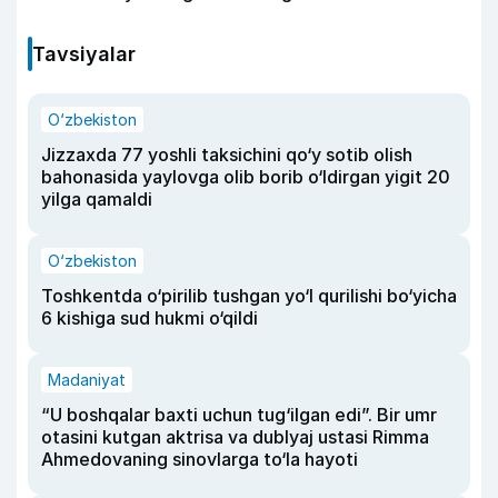
Tavsiyalar
O‘zbekiston
Jizzaxda 77 yoshli taksichini qo‘y sotib olish
bahonasida yaylovga olib borib o‘ldirgan yigit 20
yilga qamaldi
O‘zbekiston
Toshkentda o‘pirilib tushgan yo‘l qurilishi bo‘yicha
6 kishiga sud hukmi o‘qildi
Madaniyat
“U boshqalar baxti uchun tug‘ilgan edi”. Bir umr
otasini kutgan aktrisa va dublyaj ustasi Rimma
Ahmedovaning sinovlarga to‘la hayoti