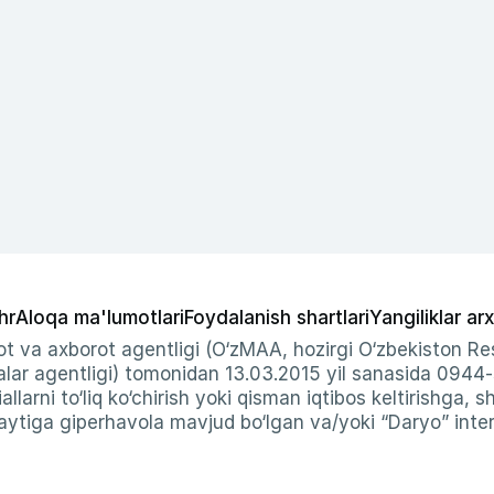
hr
Aloqa ma'lumotlari
Foydalanish shartlari
Yangiliklar arx
t va axborot agentligi (O‘zMAA, hozirgi O‘zbekiston Res
ar agentligi) tomonidan 13.03.2015 yil sanasida 0944
allarni to‘liq ko‘chirish yoki qisman iqtibos keltirishga, 
ytiga giperhavola mavjud bo‘lgan va/yoki “Daryo” intern