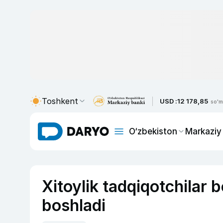
Toshkent
USD :
12 178,85
so'm
O‘zbekiston
Markaziy
Xitoylik tadqiqotchilar 
boshladi