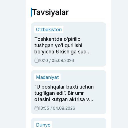
Tavsiyalar
O‘zbekiston
Toshkentda o‘pirilib
tushgan yo‘l qurilishi
bo‘yicha 6 kishiga sud
hukmi o‘qildi
10:10 / 05.08.2026
Madaniyat
“U boshqalar baxti uchun
tug‘ilgan edi”. Bir umr
otasini kutgan aktrisa va
dublyaj ustasi Rimma
13:55 / 04.08.2026
Ahmedovaning
sinovlarga to‘la hayoti
Dunyo