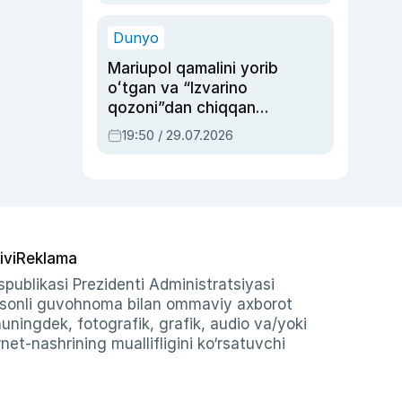
qolgan voqea
Dunyo
Mariupol qamalini yorib
oʻtgan va “Izvarino
qozoni”dan chiqqan
qahramon — Ukraina
19:50 / 29.07.2026
armiyasi bosh
qoʻmondoni Drapatiy
haqida
ivi
Reklama
publikasi Prezidenti Administratsiyasi
-sonli guvohnoma bilan ommaviy axborot
shuningdek, fotografik, grafik, audio va/yoki
et-nashrining muallifligini ko‘rsatuvchi