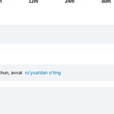
uchun, avval
ro‘yxatdan o‘ting