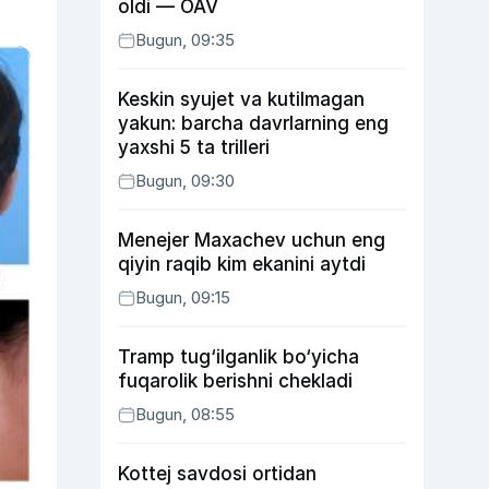
oldi — OAV
Bugun, 09:35
Keskin syujet va kutilmagan
yakun: barcha davrlarning eng
yaxshi 5 ta trilleri
Bugun, 09:30
Menejer Maxachev uchun eng
qiyin raqib kim ekanini aytdi
Bugun, 09:15
Tramp tug‘ilganlik bo‘yicha
fuqarolik berishni chekladi
Bugun, 08:55
Kottej savdosi ortidan