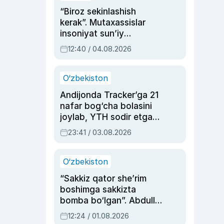
“Biroz sekinlashish
kerak”. Mutaxassislar
insoniyat sun’iy
intellektni boshqara
12:40 / 04.08.2026
olmay qolishidan xavotir
bildirdi
O‘zbekiston
Andijonda Tracker’ga 21
nafar bog‘cha bolasini
joylab, YTH sodir etgan
ayolga sud hukmi o‘qildi
23:41 / 03.08.2026
O‘zbekiston
“Sakkiz qator she’rim
boshimga sakkizta
bomba bo‘lgan”. Abdulla
Oripovni siyosiy
12:24 / 01.08.2026
ayblovlardan asrab