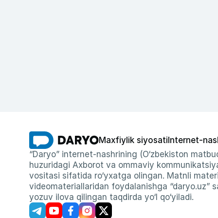
Maxfiylik siyosati
Internet-nas
“Daryo” internet-nashrining (O‘zbekiston matbuo
huzuridagi Axborot va ommaviy kommunikatsiyal
vositasi sifatida ro‘yxatga olingan. Matnli materi
videomateriallaridan foydalanishga “daryo.uz” sa
yozuv ilova qilingan taqdirda yo‘l qo‘yiladi.