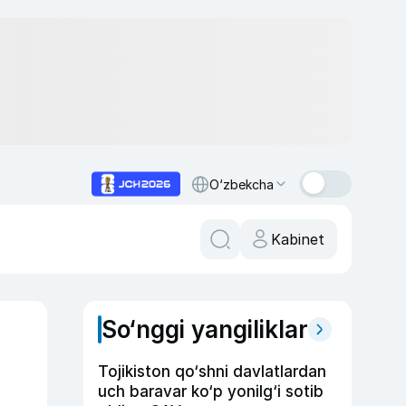
O‘zbekcha
Kabinet
So‘nggi yangiliklar
Tojikiston qo‘shni davlatlardan
uch baravar ko‘p yonilg‘i sotib