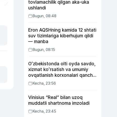
tovlamachilik qilgan aka-uka
ushlandi
Bugun, 08:48
Eron AQSHning kamida 12 shtati
suv tizimlariga kiberhujum qildi
— manba
Bugun, 08:15
Oʻzbekistonda olti oyda savdo,
xizmat koʻrsatish va umumiy
ovqatlanish korxonalari qancha
soliq toʻlagani ochiqlandi
Kecha, 23:56
Vinisius “Real” bilan uzoq
muddatli shartnoma imzoladi
Kecha, 23:45