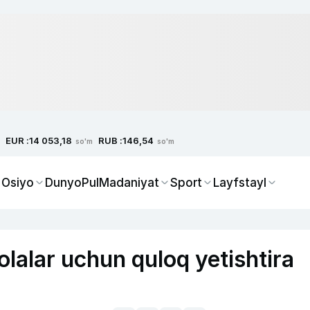
EUR :
RUB :
14 053,18
146,54
so'm
so'm
 Osiyo
Dunyo
Pul
Madaniyat
Sport
Layfstayl
bolalar uchun quloq yetishtira