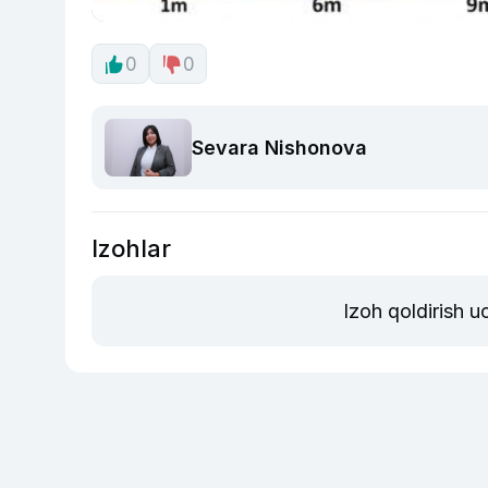
0
0
Sevara Nishonova
Izohlar
Izoh qoldirish 