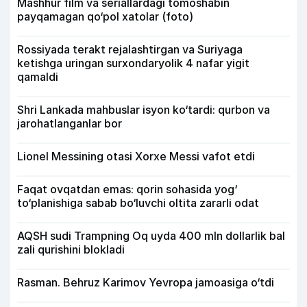
Mashhur film va seriallardagi tomoshabin
payqamagan qo‘pol xatolar (foto)
Rossiyada terakt rejalashtirgan va Suriyaga
ketishga uringan surxondaryolik 4 nafar yigit
qamaldi
Shri Lankada mahbuslar isyon ko‘tardi: qurbon va
jarohatlanganlar bor
Lionel Messining otasi Xorxe Messi vafot etdi
Faqat ovqatdan emas: qorin sohasida yog‘
to‘planishiga sabab bo‘luvchi oltita zararli odat
AQSH sudi Trampning Oq uyda 400 mln dollarlik bal
zali qurishini blokladi
Rasman. Behruz Karimov Yevropa jamoasiga o‘tdi