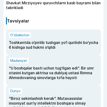
Shavkat Mirziyoyev quruvchilarni kasb bayrami bilan
tabrikladi
Tavsiyalar
O‘zbekiston
Toshkentda o‘pirilib tushgan yo‘l qurilishi bo‘yicha
6 kishiga sud hukmi o‘qildi
Madaniyat
“U boshqalar baxti uchun tug‘ilgan edi”. Bir umr
otasini kutgan aktrisa va dublyaj ustasi Rimma
Ahmedovaning sinovlarga to‘la hayoti
Dunyo
“Biroz sekinlashish kerak”. Mutaxassislar
insoniyat sun’iy intellektni boshqara olmay