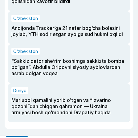
qolishidan xavotir bildirdi
O‘zbekiston
Andijonda Tracker’ga 21 nafar bog‘cha bolasini
joylab, YTH sodir etgan ayolga sud hukmi o‘qildi
O‘zbekiston
“Sakkiz qator she’rim boshimga sakkizta bomba
bo‘lgan”. Abdulla Oripovni siyosiy ayblovlardan
asrab qolgan voqea
Dunyo
Mariupol qamalini yorib oʻtgan va “Izvarino
qozoni”dan chiqqan qahramon — Ukraina
armiyasi bosh qoʻmondoni Drapatiy haqida