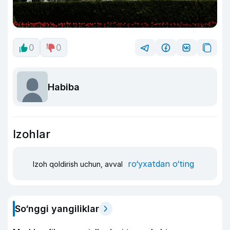
0
0
Habiba
Izohlar
ro‘yxatdan o‘ting
Izoh qoldirish uchun, avval
So‘nggi yangiliklar