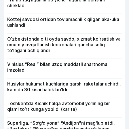
chekladi
Kottej savdosi ortidan tovlamachilik qilgan aka-uka
ushlandi
Oʻzbekistonda olti oyda savdo, xizmat koʻrsatish va
umumiy ovqatlanish korxonalari qancha soliq
toʻlagani ochiqlandi
Vinisius “Real” bilan uzoq muddatli shartnoma
imzoladi
Husiylar hukumat kuchlariga qarshi raketalar uchirdi,
kamida 30 kishi halok bo‘ldi
Toshkentda Kichik halqa avtomobil yo‘lining bir
qismi to‘rt kunga yopildi (xarita)
Superliga. “So‘g‘diyona” “Andijon”ni mag‘lub etdi,
“Paxtakor” “Buxoro”ga qarshi bahsda g‘alabani