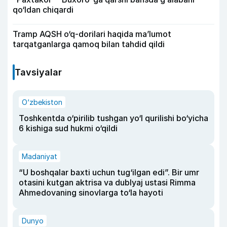
qo‘ldan chiqardi
Tramp AQSH o‘q-dorilari haqida ma’lumot
tarqatganlarga qamoq bilan tahdid qildi
Tavsiyalar
O‘zbekiston
Toshkentda o‘pirilib tushgan yo‘l qurilishi bo‘yicha
6 kishiga sud hukmi o‘qildi
Madaniyat
“U boshqalar baxti uchun tug‘ilgan edi”. Bir umr
otasini kutgan aktrisa va dublyaj ustasi Rimma
Ahmedovaning sinovlarga to‘la hayoti
Dunyo