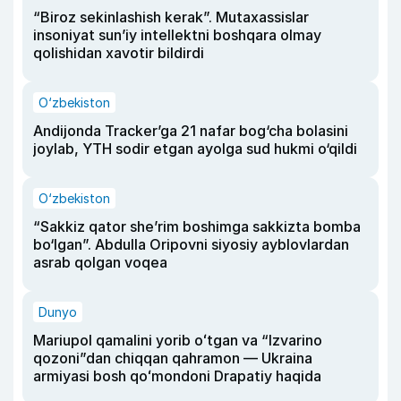
“Biroz sekinlashish kerak”. Mutaxassislar
insoniyat sun’iy intellektni boshqara olmay
qolishidan xavotir bildirdi
O‘zbekiston
Andijonda Tracker’ga 21 nafar bog‘cha bolasini
joylab, YTH sodir etgan ayolga sud hukmi o‘qildi
O‘zbekiston
“Sakkiz qator she’rim boshimga sakkizta bomba
bo‘lgan”. Abdulla Oripovni siyosiy ayblovlardan
asrab qolgan voqea
Dunyo
Mariupol qamalini yorib oʻtgan va “Izvarino
qozoni”dan chiqqan qahramon — Ukraina
armiyasi bosh qoʻmondoni Drapatiy haqida