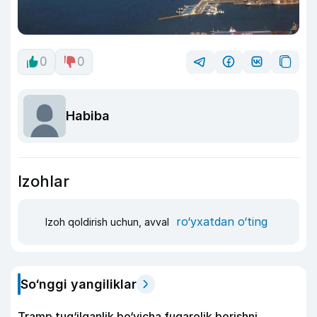
0
0
Habiba
Izohlar
ro‘yxatdan o‘ting
Izoh qoldirish uchun, avval
So‘nggi yangiliklar
Tramp tug‘ilganlik bo‘yicha fuqarolik berishni