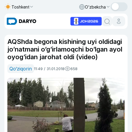
Toshkent
O‘zbekcha
AQShda begona kishining uyi oldidagi
jo‘natmani o‘g‘irlamoqchi bo‘lgan ayol
oyog‘idan jarohat oldi (video)
Qo‘ziqorin
11:49 / 31.01.2018
658