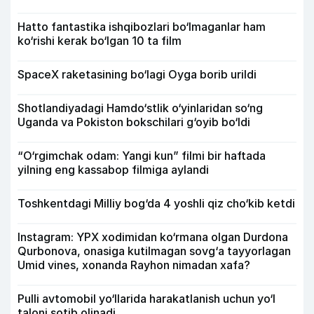
Hatto fantastika ishqibozlari bo‘lmaganlar ham
ko‘rishi kerak bo‘lgan 10 ta film
SpaceX raketasining bo‘lagi Oyga borib urildi
Shotlandiyadagi Hamdo‘stlik o‘yinlaridan so‘ng
Uganda va Pokiston bokschilari g‘oyib bo‘ldi
“O‘rgimchak odam: Yangi kun” filmi bir haftada
yilning eng kassabop filmiga aylandi
Toshkentdagi Milliy bog‘da 4 yoshli qiz cho‘kib ketdi
Instagram: YPX xodimidan ko‘rmana olgan Durdona
Qurbonova, onasiga kutilmagan sovg‘a tayyorlagan
Umid vines, xonanda Rayhon nimadan xafa?
Pulli avtomobil yo‘llarida harakatlanish uchun yo‘l
taloni sotib olinadi