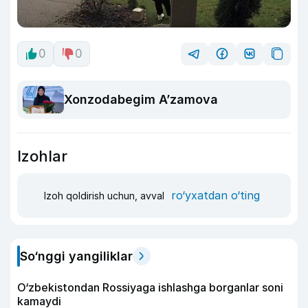
0
0
Xonzodabegim A’zamova
Izohlar
ro‘yxatdan o‘ting
Izoh qoldirish uchun, avval
So‘nggi yangiliklar
O‘zbekistondan Rossiyaga ishlashga borganlar soni
kamaydi