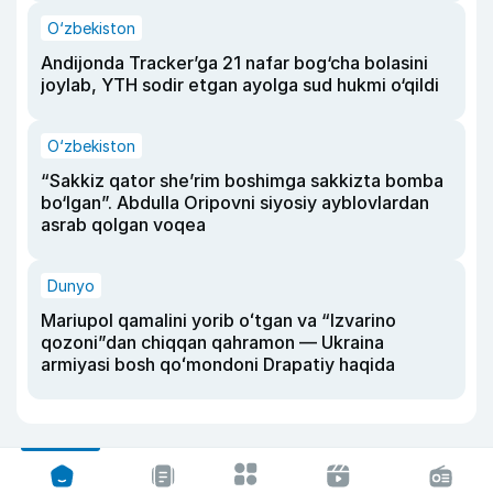
O‘zbekiston
Andijonda Tracker’ga 21 nafar bog‘cha bolasini
joylab, YTH sodir etgan ayolga sud hukmi o‘qildi
O‘zbekiston
“Sakkiz qator she’rim boshimga sakkizta bomba
bo‘lgan”. Abdulla Oripovni siyosiy ayblovlardan
asrab qolgan voqea
Dunyo
Mariupol qamalini yorib oʻtgan va “Izvarino
qozoni”dan chiqqan qahramon — Ukraina
armiyasi bosh qoʻmondoni Drapatiy haqida