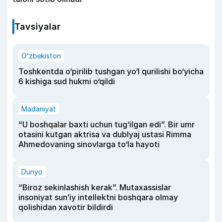
Tavsiyalar
O‘zbekiston
Toshkentda o‘pirilib tushgan yo‘l qurilishi bo‘yicha
6 kishiga sud hukmi o‘qildi
Madaniyat
“U boshqalar baxti uchun tug‘ilgan edi”. Bir umr
otasini kutgan aktrisa va dublyaj ustasi Rimma
Ahmedovaning sinovlarga to‘la hayoti
Dunyo
“Biroz sekinlashish kerak”. Mutaxassislar
insoniyat sun’iy intellektni boshqara olmay
qolishidan xavotir bildirdi