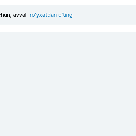
uchun, avval
ro‘yxatdan o‘ting