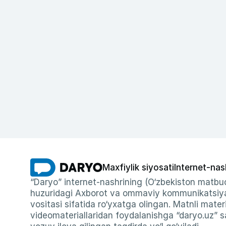
Maxfiylik siyosati
Internet-nas
“Daryo” internet-nashrining (O‘zbekiston matbuo
huzuridagi Axborot va ommaviy kommunikatsiyal
vositasi sifatida ro‘yxatga olingan. Matnli materi
videomateriallaridan foydalanishga “daryo.uz” sa