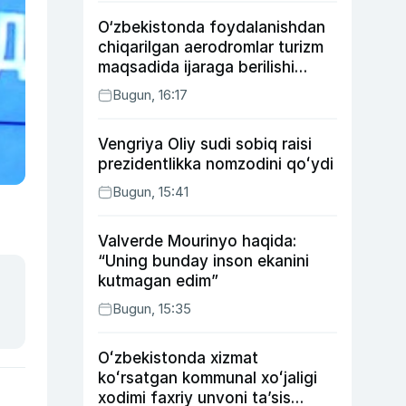
O‘zbekistonda foydalanishdan
chiqarilgan aerodromlar turizm
maqsadida ijaraga berilishi
mumkin
Bugun, 16:17
Vengriya Oliy sudi sobiq raisi
prezidentlikka nomzodini qoʻydi
Bugun, 15:41
Valverde Mourinyo haqida:
“Uning bunday inson ekanini
kutmagan edim”
Bugun, 15:35
Oʻzbekistonda xizmat
koʻrsatgan kommunal xoʻjaligi
xodimi faxriy unvoni taʼsis