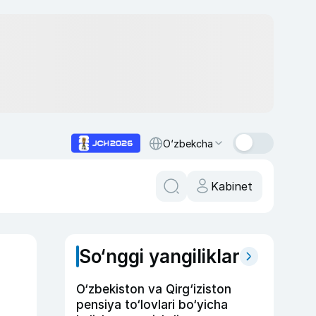
O‘zbekcha
Kabinet
So‘nggi yangiliklar
O‘zbekiston va Qirg‘iziston
pensiya to‘lovlari bo‘yicha