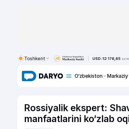
Toshkent
USD :
12 178,85
so'm
O‘zbekiston
Markaziy
Rossiyalik ekspert: Sha
manfaatlarini ko‘zlab 