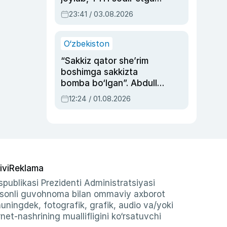
ayolga sud hukmi o‘qildi
23:41 / 03.08.2026
O‘zbekiston
“Sakkiz qator she’rim
boshimga sakkizta
bomba bo‘lgan”. Abdulla
Oripovni siyosiy
12:24 / 01.08.2026
ayblovlardan asrab
qolgan voqea
ivi
Reklama
publikasi Prezidenti Administratsiyasi
-sonli guvohnoma bilan ommaviy axborot
shuningdek, fotografik, grafik, audio va/yoki
et-nashrining muallifligini ko‘rsatuvchi