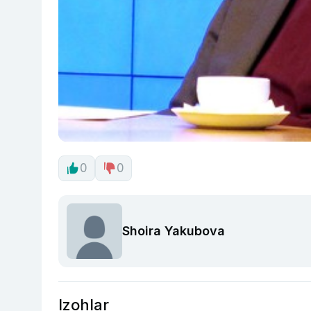
0
0
Shoira Yakubova
Izohlar