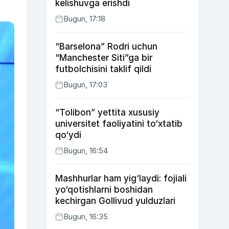
kelishuvga erishdi
Bugun, 17:18
“Barselona” Rodri uchun
“Manchester Siti”ga bir
futbolchisini taklif qildi
Bugun, 17:03
“Tolibon” yettita xususiy
universitet faoliyatini to‘xtatib
qo‘ydi
Bugun, 16:54
Mashhurlar ham yig‘laydi: fojiali
yo‘qotishlarni boshidan
kechirgan Gollivud yulduzlari
Bugun, 16:35