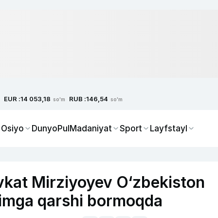
EUR :
RUB :
14 053,18
146,54
so'm
so'm
 Osiyo
Dunyo
Pul
Madaniyat
Sport
Layfstayl
vkat Mirziyoyev O‘zbekiston
oqimga qarshi bormoqda