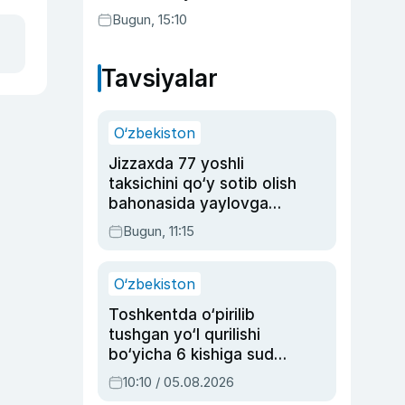
etilishi mumkin
Bugun, 15:10
Tavsiyalar
O‘zbekiston
Jizzaxda 77 yoshli
taksichini qo‘y sotib olish
bahonasida yaylovga
olib borib o‘ldirgan yigit
Bugun, 11:15
20 yilga qamaldi
O‘zbekiston
Toshkentda o‘pirilib
tushgan yo‘l qurilishi
bo‘yicha 6 kishiga sud
hukmi o‘qildi
10:10 / 05.08.2026