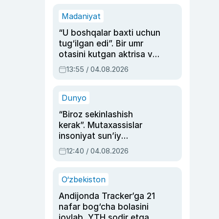
Madaniyat
“U boshqalar baxti uchun
tug‘ilgan edi”. Bir umr
otasini kutgan aktrisa va
dublyaj ustasi Rimma
13:55 / 04.08.2026
Ahmedovaning
sinovlarga to‘la hayoti
Dunyo
“Biroz sekinlashish
kerak”. Mutaxassislar
insoniyat sun’iy
intellektni boshqara
12:40 / 04.08.2026
olmay qolishidan xavotir
bildirdi
O‘zbekiston
Andijonda Tracker’ga 21
nafar bog‘cha bolasini
joylab, YTH sodir etgan