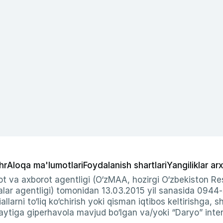
hr
Aloqa ma'lumotlari
Foydalanish shartlari
Yangiliklar arx
t va axborot agentligi (O‘zMAA, hozirgi O‘zbekiston Res
ar agentligi) tomonidan 13.03.2015 yil sanasida 0944
allarni to‘liq ko‘chirish yoki qisman iqtibos keltirishga, 
ytiga giperhavola mavjud bo‘lgan va/yoki “Daryo” intern