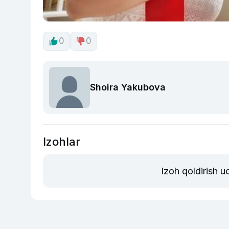
0
0
Shoira Yakubova
Izohlar
Izoh qoldirish 