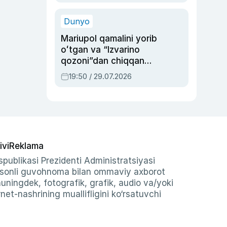
qolgan voqea
Dunyo
Mariupol qamalini yorib
oʻtgan va “Izvarino
qozoni”dan chiqqan
qahramon — Ukraina
19:50 / 29.07.2026
armiyasi bosh
qoʻmondoni Drapatiy
haqida
ivi
Reklama
publikasi Prezidenti Administratsiyasi
-sonli guvohnoma bilan ommaviy axborot
shuningdek, fotografik, grafik, audio va/yoki
et-nashrining muallifligini ko‘rsatuvchi