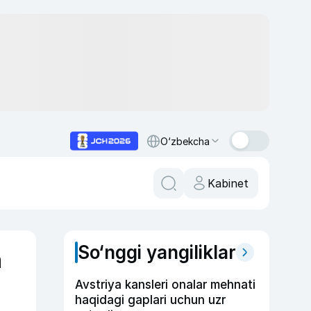
O‘zbekcha
Kabinet
So‘nggi yangiliklar
a
Avstriya kansleri onalar mehnati
haqidagi gaplari uchun uzr