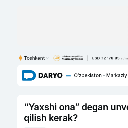
Toshkent
USD :
12 178,85
so'm
O‘zbekiston
Markaziy
“Yaxshi ona” degan unvo
qilish kerak?