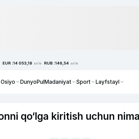
EUR :
RUB :
14 053,18
146,54
so'm
so'm
 Osiyo
Dunyo
Pul
Madaniyat
Sport
Layfstayl
nni qo‘lga kiritish uchun nim