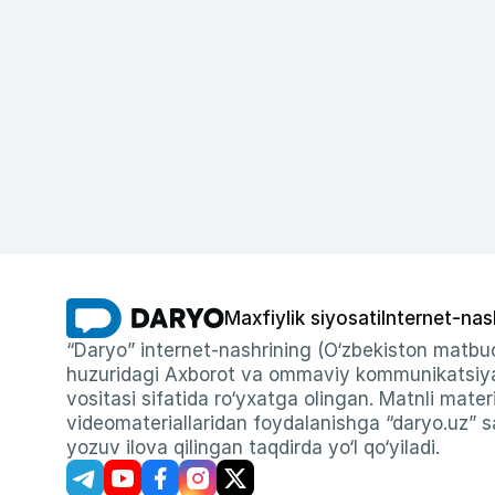
Maxfiylik siyosati
Internet-nas
“Daryo” internet-nashrining (O‘zbekiston matbuo
huzuridagi Axborot va ommaviy kommunikatsiyal
vositasi sifatida ro‘yxatga olingan. Matnli materi
videomateriallaridan foydalanishga “daryo.uz” sa
yozuv ilova qilingan taqdirda yo‘l qo‘yiladi.