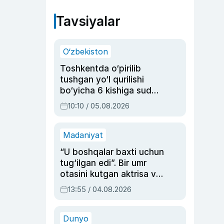
Tavsiyalar
O‘zbekiston
Toshkentda o‘pirilib
tushgan yo‘l qurilishi
bo‘yicha 6 kishiga sud
hukmi o‘qildi
10:10 / 05.08.2026
Madaniyat
“U boshqalar baxti uchun
tug‘ilgan edi”. Bir umr
otasini kutgan aktrisa va
dublyaj ustasi Rimma
13:55 / 04.08.2026
Ahmedovaning
sinovlarga to‘la hayoti
Dunyo