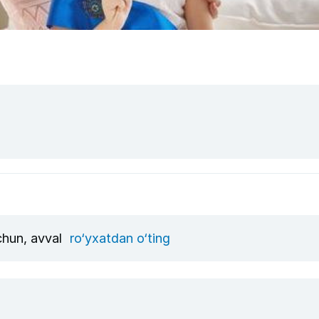
uchun, avval
ro‘yxatdan o‘ting