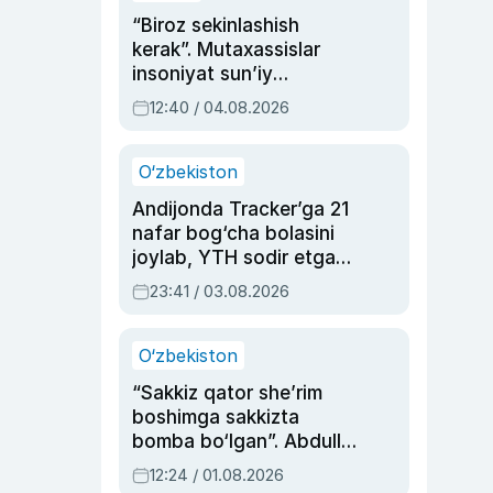
“Biroz sekinlashish
kerak”. Mutaxassislar
insoniyat sun’iy
intellektni boshqara
12:40 / 04.08.2026
olmay qolishidan xavotir
bildirdi
O‘zbekiston
Andijonda Tracker’ga 21
nafar bog‘cha bolasini
joylab, YTH sodir etgan
ayolga sud hukmi o‘qildi
23:41 / 03.08.2026
O‘zbekiston
“Sakkiz qator she’rim
boshimga sakkizta
bomba bo‘lgan”. Abdulla
Oripovni siyosiy
12:24 / 01.08.2026
ayblovlardan asrab