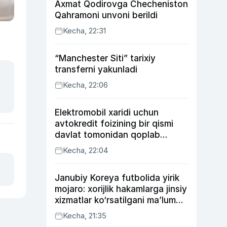
Axmat Qodirovga Checheniston
Qahramoni unvoni berildi
Kecha, 22:31
“Manchester Siti” tarixiy
transferni yakunladi
Kecha, 22:06
Elektromobil xaridi uchun
avtokredit foizining bir qismi
davlat tomonidan qoplab
berilishi mumkin
Kecha, 22:04
Janubiy Koreya futbolida yirik
mojaro: xorijlik hakamlarga jinsiy
xizmatlar ko‘rsatilgani ma’lum
qilindi
Kecha, 21:35