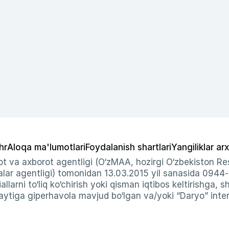
hr
Aloqa ma'lumotlari
Foydalanish shartlari
Yangiliklar arx
t va axborot agentligi (O‘zMAA, hozirgi O‘zbekiston Res
ar agentligi) tomonidan 13.03.2015 yil sanasida 0944
allarni to‘liq ko‘chirish yoki qisman iqtibos keltirishga, 
ytiga giperhavola mavjud bo‘lgan va/yoki “Daryo” intern