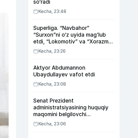
so‘radi
Kecha, 23:48
Superliga. “Navbahor”
“Surxon”ni o‘z uyida mag‘lub
etdi, “Lokomotiv” va “Xorazm”
uyda g‘alaba qozondi
Kecha, 23:26
Aktyor Abdu­mannon
Ubaydullayev vafot etdi
Kecha, 23:08
Senat Prezident
administratsiyasining huquqiy
maqomini belgilovchi
konstitutsiyaviy qonunni
Kecha, 23:06
ma’qulladi