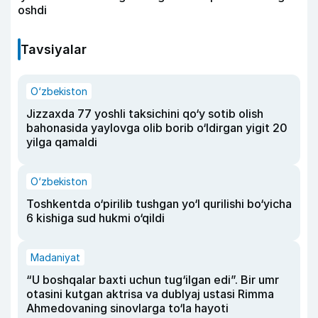
oshdi
Tavsiyalar
O‘zbekiston
Jizzaxda 77 yoshli taksichini qo‘y sotib olish
bahonasida yaylovga olib borib o‘ldirgan yigit 20
yilga qamaldi
O‘zbekiston
Toshkentda o‘pirilib tushgan yo‘l qurilishi bo‘yicha
6 kishiga sud hukmi o‘qildi
Madaniyat
“U boshqalar baxti uchun tug‘ilgan edi”. Bir umr
otasini kutgan aktrisa va dublyaj ustasi Rimma
Ahmedovaning sinovlarga to‘la hayoti