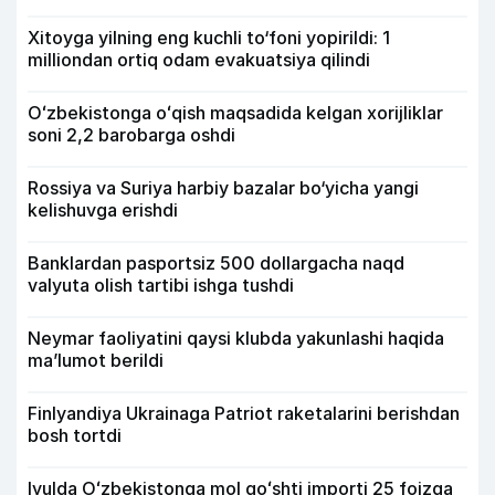
Xitoyga yilning eng kuchli to‘foni yopirildi: 1
milliondan ortiq odam evakuatsiya qilindi
Oʻzbekistonga oʻqish maqsadida kelgan xorijliklar
soni 2,2 barobarga oshdi
Rossiya va Suriya harbiy bazalar bo‘yicha yangi
kelishuvga erishdi
Banklardan pasportsiz 500 dollargacha naqd
valyuta olish tartibi ishga tushdi
Neymar faoliyatini qaysi klubda yakunlashi haqida
ma’lumot berildi
Finlyandiya Ukrainaga Patriot raketalarini berishdan
bosh tortdi
Iyulda Oʻzbekistonga mol goʻshti importi 25 foizga