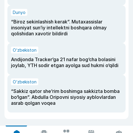
Dunyo
“Biroz sekinlashish kerak”. Mutaxassislar
insoniyat sun’iy intellektni boshqara olmay
qolishidan xavotir bildirdi
O‘zbekiston
Andijonda Tracker’ga 21 nafar bog‘cha bolasini
joylab, YTH sodir etgan ayolga sud hukmi o‘qildi
O‘zbekiston
“Sakkiz qator she’rim boshimga sakkizta bomba
bo‘lgan”. Abdulla Oripovni siyosiy ayblovlardan
asrab qolgan voqea