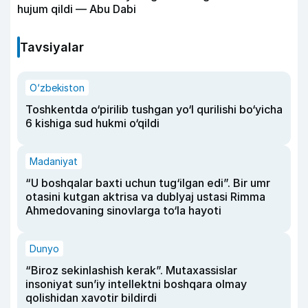
hujum qildi — Abu Dabi
Tavsiyalar
O‘zbekiston
Toshkentda o‘pirilib tushgan yo‘l qurilishi bo‘yicha
6 kishiga sud hukmi o‘qildi
Madaniyat
“U boshqalar baxti uchun tug‘ilgan edi”. Bir umr
otasini kutgan aktrisa va dublyaj ustasi Rimma
Ahmedovaning sinovlarga to‘la hayoti
Dunyo
“Biroz sekinlashish kerak”. Mutaxassislar
insoniyat sun’iy intellektni boshqara olmay
qolishidan xavotir bildirdi