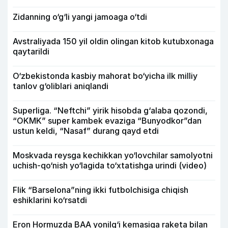
Zidanning o‘g‘li yangi jamoaga o‘tdi
Avstraliyada 150 yil oldin olingan kitob kutubxonaga
qaytarildi
O‘zbekistonda kasbiy mahorat bo‘yicha ilk milliy
tanlov g‘oliblari aniqlandi
Superliga. “Neftchi” yirik hisobda g‘alaba qozondi,
“OKMK” super kambek evaziga “Bunyodkor”dan
ustun keldi, “Nasaf” durang qayd etdi
Moskvada reysga kechikkan yo‘lovchilar samolyotni
uchish-qo‘nish yo‘lagida to‘xtatishga urindi (video)
Flik “Barselona”ning ikki futbolchisiga chiqish
eshiklarini ko‘rsatdi
Eron Hormuzda BAA yonilg‘i kemasiga raketa bilan