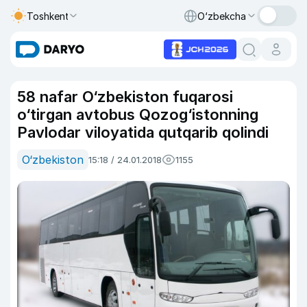
Toshkent
O‘zbekcha
58 nafar O‘zbekiston fuqarosi
o‘tirgan avtobus Qozog‘istonning
Pavlodar viloyatida qutqarib qolindi
O‘zbekiston
15:18 / 24.01.2018
1155