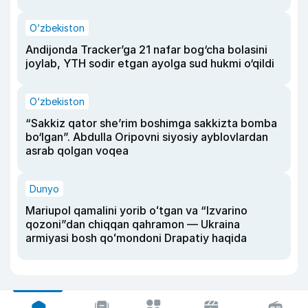
O‘zbekiston
Andijonda Tracker’ga 21 nafar bog‘cha bolasini
joylab, YTH sodir etgan ayolga sud hukmi o‘qildi
O‘zbekiston
“Sakkiz qator she’rim boshimga sakkizta bomba
bo‘lgan”. Abdulla Oripovni siyosiy ayblovlardan
asrab qolgan voqea
Dunyo
Mariupol qamalini yorib oʻtgan va “Izvarino
qozoni”dan chiqqan qahramon — Ukraina
armiyasi bosh qoʻmondoni Drapatiy haqida