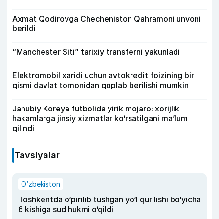
Axmat Qodirovga Checheniston Qahramoni unvoni
berildi
“Manchester Siti” tarixiy transferni yakunladi
Elektromobil xaridi uchun avtokredit foizining bir
qismi davlat tomonidan qoplab berilishi mumkin
Janubiy Koreya futbolida yirik mojaro: xorijlik
hakamlarga jinsiy xizmatlar ko‘rsatilgani ma’lum
qilindi
Tavsiyalar
O‘zbekiston
Toshkentda o‘pirilib tushgan yo‘l qurilishi bo‘yicha
6 kishiga sud hukmi o‘qildi