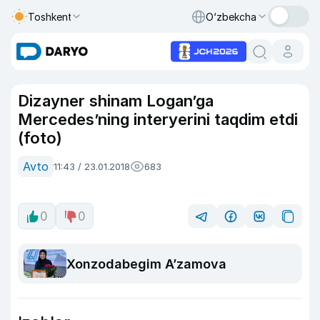
Toshkent
O‘zbekcha
Dizayner shinam Logan’ga
Mercedes’ning interyerini taqdim etdi
(foto)
Avto
11:43 / 23.01.2018
683
0
0
Xonzodabegim A’zamova