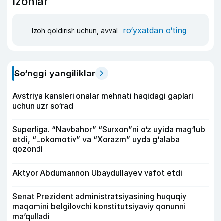
Izohlar
ro‘yxatdan o‘ting
Izoh qoldirish uchun, avval
So‘nggi yangiliklar
Avstriya kansleri onalar mehnati haqidagi gaplari
uchun uzr so‘radi
Superliga. “Navbahor” “Surxon”ni o‘z uyida mag‘lub
etdi, “Lokomotiv” va “Xorazm” uyda g‘alaba
qozondi
Aktyor Abdu­mannon Ubaydullayev vafot etdi
Senat Prezident administratsiyasining huquqiy
maqomini belgilovchi konstitutsiyaviy qonunni
ma’qulladi