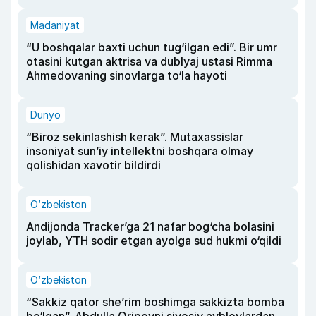
Madaniyat
“U boshqalar baxti uchun tug‘ilgan edi”. Bir umr
otasini kutgan aktrisa va dublyaj ustasi Rimma
Ahmedovaning sinovlarga to‘la hayoti
Dunyo
“Biroz sekinlashish kerak”. Mutaxassislar
insoniyat sun’iy intellektni boshqara olmay
qolishidan xavotir bildirdi
O‘zbekiston
Andijonda Tracker’ga 21 nafar bog‘cha bolasini
joylab, YTH sodir etgan ayolga sud hukmi o‘qildi
O‘zbekiston
“Sakkiz qator she’rim boshimga sakkizta bomba