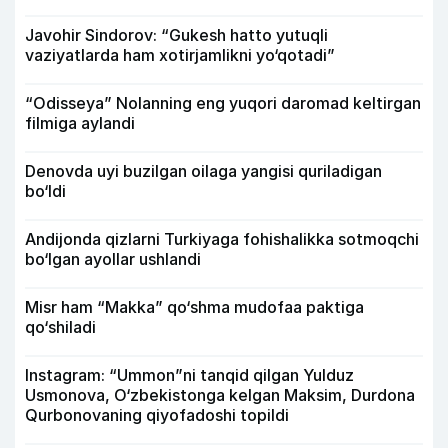
Javohir Sindorov: “Gukesh hatto yutuqli
vaziyatlarda ham xotirjamlikni yo‘qotadi”
“Odisseya” Nolanning eng yuqori daromad keltirgan
filmiga aylandi
Denovda uyi buzilgan oilaga yangisi quriladigan
bo‘ldi
Andijonda qizlarni Turkiyaga fohishalikka sotmoqchi
bo‘lgan ayollar ushlandi
Misr ham “Makka” qo‘shma mudofaa paktiga
qo‘shiladi
Instagram: “Ummon”ni tanqid qilgan Yulduz
Usmonova, O‘zbekistonga kelgan Maksim, Durdona
Qurbonovaning qiyofadoshi topildi