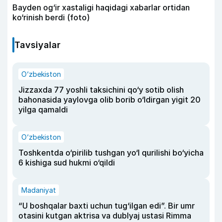
Bayden og‘ir xastaligi haqidagi xabarlar ortidan
ko‘rinish berdi (foto)
Tavsiyalar
O‘zbekiston
Jizzaxda 77 yoshli taksichini qo‘y sotib olish
bahonasida yaylovga olib borib o‘ldirgan yigit 20
yilga qamaldi
O‘zbekiston
Toshkentda o‘pirilib tushgan yo‘l qurilishi bo‘yicha
6 kishiga sud hukmi o‘qildi
Madaniyat
“U boshqalar baxti uchun tug‘ilgan edi”. Bir umr
otasini kutgan aktrisa va dublyaj ustasi Rimma