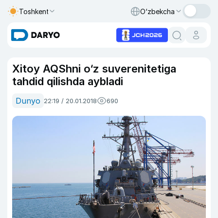
Toshkent
O‘zbekcha
Xitoy AQShni o‘z suverenitetiga
tahdid qilishda aybladi
Dunyo
22:19 / 20.01.2018
690