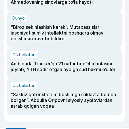
Ahmedovaning sinovlarga to‘la hayoti
Dunyo
“Biroz sekinlashish kerak”. Mutaxassislar
insoniyat sun’iy intellektni boshqara olmay
qolishidan xavotir bildirdi
O‘zbekiston
Andijonda Tracker’ga 21 nafar bog‘cha bolasini
joylab, YTH sodir etgan ayolga sud hukmi o‘qildi
O‘zbekiston
“Sakkiz qator she’rim boshimga sakkizta bomba
bo‘lgan”. Abdulla Oripovni siyosiy ayblovlardan
asrab qolgan voqea